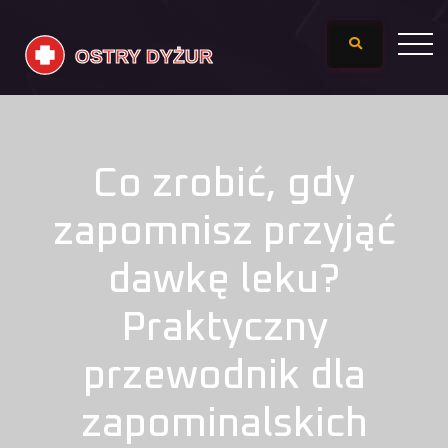
Co zrobić, gdy
zapomnisz przyjąć
dawkę leku?
Praktyczny
przewodnik dla
zapominalskich