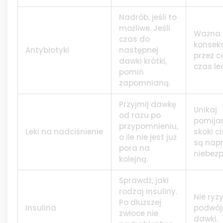
Nadrób, jeśli to
możliwe. Jeśli
Ważna
czas do
konsek
Antybiotyki
następnej
przez c
dawki krótki,
czas le
pomiń
zapomnianą.
Przyjmij dawkę
Unikaj
od razu po
pomijan
przypomnieniu,
Leki na nadciśnienie
skoki c
o ile nie jest już
są nap
pora na
niebezp
kolejną.
Sprawdź, jaki
rodzaj insuliny.
Nie ryz
Po dłuższej
Insulina
podwój
zwłoce nie
dawki.