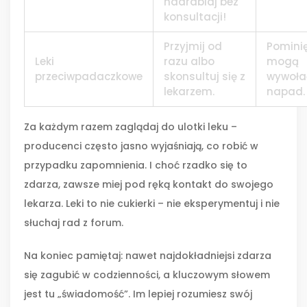
nadrabiaj bez
konsultacji!
Przyjmij od
Pomini
Leki
razu albo
mogą
przeciwpadaczkowe
skonsultuj się z
wywoła
lekarzem.
napad.
Za każdym razem zaglądaj do ulotki leku –
producenci często jasno wyjaśniają, co robić w
przypadku zapomnienia. I choć rzadko się to
zdarza, zawsze miej pod ręką kontakt do swojego
lekarza. Leki to nie cukierki – nie eksperymentuj i nie
słuchaj rad z forum.
Na koniec pamiętaj: nawet najdokładniejsi zdarza
się zagubić w codzienności, a kluczowym słowem
jest tu „świadomość”. Im lepiej rozumiesz swój