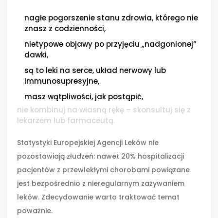
nagłe pogorszenie stanu zdrowia, którego nie
znasz z codzienności,
nietypowe objawy po przyjęciu „nadgonionej”
dawki,
są to leki na serce, układ nerwowy lub
immunosupresyjne,
masz wątpliwości, jak postąpić,
nie kombinuj na własną rękę – skonsultuj się z
lekarzem lub farmaceutą.
Statystyki Europejskiej Agencji Leków nie
pozostawiają złudzeń: nawet 20% hospitalizacji
pacjentów z przewlekłymi chorobami powiązane
jest bezpośrednio z nieregularnym zażywaniem
leków. Zdecydowanie warto traktować temat
poważnie.