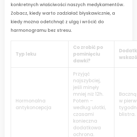
konkretnych właściwości naszych medykamentów.
Zobacz, kiedy warto zadziałać błyskawicznie, a
kiedy można odetchnąć z ulgą i wrócić do
harmonogramu bez stresu.
Co zrobić po
Dodat
Typ leku
pominięciu
wskazó
dawki?
Przyjąć
najszybciej,
jeśli minęły
mniej niż 12h.
Baczną
Hormonalna
Potem –
w pier
antykoncepcja
według ulotki,
tygodn
czasami
blistra.
konieczna
dodatkowa
ochrona.