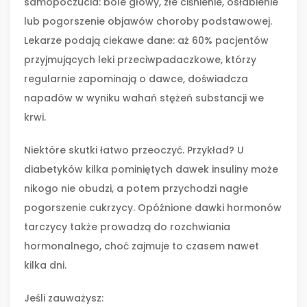
samopoczucia: bóle głowy, złe ciśnienie, osłabienie
lub pogorszenie objawów choroby podstawowej.
Lekarze podają ciekawe dane: aż 60% pacjentów
przyjmujących leki przeciwpadaczkowe, którzy
regularnie zapominają o dawce, doświadcza
napadów w wyniku wahań stężeń substancji we
krwi.
Niektóre skutki łatwo przeoczyć. Przykład? U
diabetyków kilka pominiętych dawek insuliny może
nikogo nie obudzi, a potem przychodzi nagłe
pogorszenie cukrzycy. Opóźnione dawki hormonów
tarczycy także prowadzą do rozchwiania
hormonalnego, choć zajmuje to czasem nawet
kilka dni.
Jeśli zauważysz: