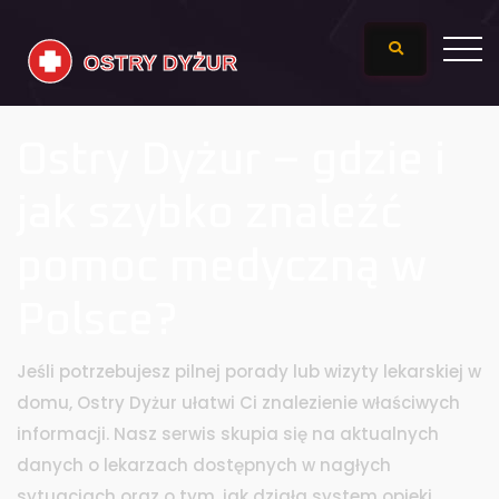
Ostry Dyżur – gdzie i
jak szybko znaleźć
pomoc medyczną w
Polsce?
Jeśli potrzebujesz pilnej porady lub wizyty lekarskiej w
domu, Ostry Dyżur ułatwi Ci znalezienie właściwych
informacji. Nasz serwis skupia się na aktualnych
danych o lekarzach dostępnych w nagłych
sytuacjach oraz o tym, jak działa system opieki