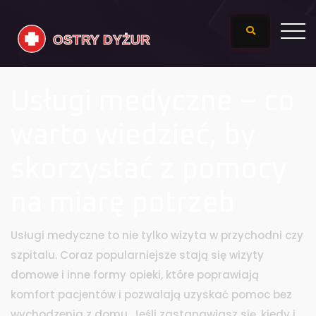
Usługi medyczne – co
warto wiedzieć, by
skorzystać z pomocy
na miarę potrzeb
Usługi medyczne to nie tylko wizyta w przychodni czy
szpitalu. Coraz popularniejsze stają się wizyty
domowe i inne formy opieki, które poprawiają
komfort pacjentów i pozwalają uzyskać pomoc bez
wychodzenia z domu. Jeśli zastanawiasz się, kiedy i