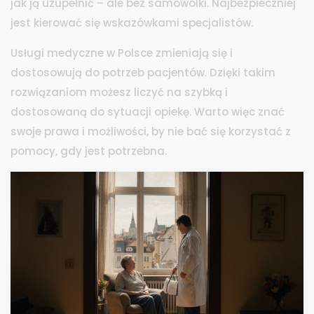
jak ją uzupełnić – ale bez samowolki. Najbezpieczniej
jest kierować się wskazówkami specjalistów.
Usługi medyczne w Polsce zmieniają się i
dostosowują do potrzeb pacjentów. Dzięki takim
rozwiązaniom możesz liczyć na szybką i
dostosowaną do sytuacji opiekę. Warto więc znać
swoje prawa i możliwości, by nie bać się korzystać z
pomocy, gdy jest potrzebna.