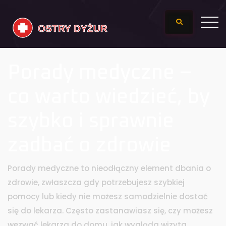
Porady medyczne –
co warto wiedzieć, by
szybko i sprawnie
zadbać o zdrowie
Porady medyczne to nieodłączny element dbania o
zdrowie, zwłaszcza gdy potrzebujesz szybkiej
pomocy lub kiedy nie możesz samodzielnie dostać
się do lekarza. Często zastanawiasz się, czy możesz
wezwać lekarza do domu, jak wygląda wizyta