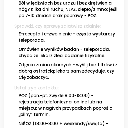
Ból w lędźwiach bez urazu i bez drętwienia
nóg? Kilka dni ruchu, NLPZ, ciepło/zimno; jeśli
po 7-10 dniach brak poprawy - POZ.
Sprawdź, czy sprawę załatwisz zdalnie:
E-recepta i e-zwolnienie - często wystarczy
teleporada.
Omówienie wyników badań - teleporada,
chyba że lekarz zleci badanie fizykalne.
Zdjęcia zmian skórnych - wyślij bez filtrów i z
dobrą ostrością; lekarz sam zdecyduje, czy
Cię zobaczyć.
Ustal tryb kontaktu:
POZ (pon.-pt. zwykle 8:00-18:00) -
rejestracja telefoniczna, online lub na
miejscu; w nagłych przypadkach poproś o
„pilny” termin.
NiŚOZ (18:00-8:00 + weekendy/święta) -