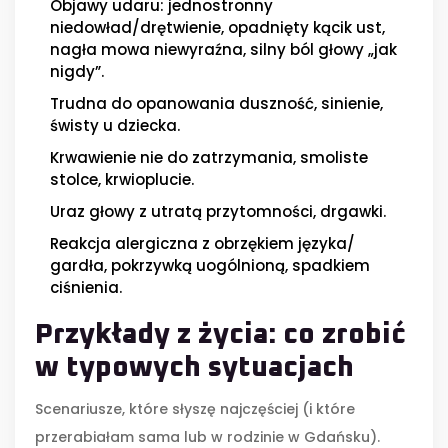
Objawy udaru: jednostronny
niedowład/drętwienie, opadnięty kącik ust,
nagła mowa niewyraźna, silny ból głowy „jak
nigdy”.
Trudna do opanowania duszność, sinienie,
świsty u dziecka.
Krwawienie nie do zatrzymania, smoliste
stolce, krwioplucie.
Uraz głowy z utratą przytomności, drgawki.
Reakcja alergiczna z obrzękiem języka/
gardła, pokrzywką uogólnioną, spadkiem
ciśnienia.
Przykłady z życia: co zrobić
w typowych sytuacjach
Scenariusze, które słyszę najczęściej (i które
przerabiałam sama lub w rodzinie w Gdańsku).