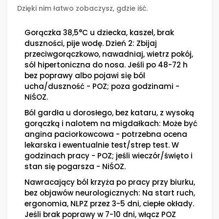
Dzięki nim łatwo zobaczysz, gdzie iść.
Gorączka 38,5°C u dziecka, kaszel, brak
duszności, pije wodę. Dzień 2: Zbijaj
przeciwgorączkowo, nawadniaj, wietrz pokój,
sól hipertoniczna do nosa. Jeśli po 48-72 h
bez poprawy albo pojawi się ból
ucha/duszność - POZ; poza godzinami -
NiŚOZ.
Ból gardła u dorosłego, bez kataru, z wysoką
gorączką i nalotem na migdałkach: Może być
angina paciorkowcowa - potrzebna ocena
lekarska i ewentualnie test/strep test. W
godzinach pracy - POZ; jeśli wieczór/święto i
stan się pogarsza - NiŚOZ.
Nawracający ból krzyża po pracy przy biurku,
bez objawów neurologicznych: Na start ruch,
ergonomia, NLPZ przez 3-5 dni, ciepłe okłady.
Jeśli brak poprawy w 7-10 dni, włącz POZ