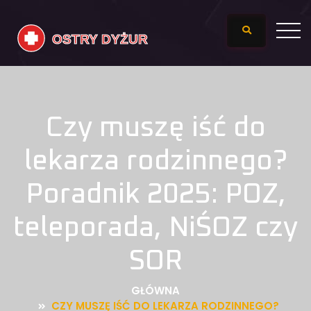
Czy muszę iść do
lekarza rodzinnego?
Poradnik 2025: POZ,
teleporada, NiŚOZ czy
SOR
GŁÓWNA
CZY MUSZĘ IŚĆ DO LEKARZA RODZINNEGO?