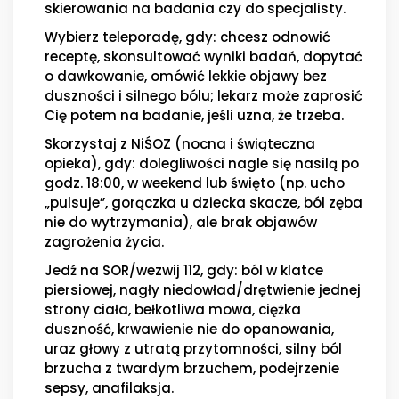
skierowania na badania czy do specjalisty.
Wybierz teleporadę, gdy: chcesz odnowić
receptę, skonsultować wyniki badań, dopytać
o dawkowanie, omówić lekkie objawy bez
duszności i silnego bólu; lekarz może zaprosić
Cię potem na badanie, jeśli uzna, że trzeba.
Skorzystaj z NiŚOZ (nocna i świąteczna
opieka), gdy: dolegliwości nagle się nasilą po
godz. 18:00, w weekend lub święto (np. ucho
„pulsuje”, gorączka u dziecka skacze, ból zęba
nie do wytrzymania), ale brak objawów
zagrożenia życia.
Jedź na SOR/wezwij 112, gdy: ból w klatce
piersiowej, nagły niedowład/drętwienie jednej
strony ciała, bełkotliwa mowa, ciężka
duszność, krwawienie nie do opanowania,
uraz głowy z utratą przytomności, silny ból
brzucha z twardym brzuchem, podejrzenie
sepsy, anafilaksja.