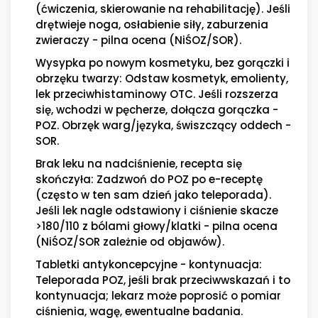
(ćwiczenia, skierowanie na rehabilitację). Jeśli
drętwieje noga, osłabienie siły, zaburzenia
zwieraczy - pilna ocena (NiŚOZ/SOR).
Wysypka po nowym kosmetyku, bez gorączki i
obrzęku twarzy: Odstaw kosmetyk, emolienty,
lek przeciwhistaminowy OTC. Jeśli rozszerza
się, wchodzi w pęcherze, dołącza gorączka -
POZ. Obrzęk warg/języka, świszczący oddech -
SOR.
Brak leku na nadciśnienie, recepta się
skończyła: Zadzwoń do POZ po e-receptę
(często w ten sam dzień jako teleporada).
Jeśli lek nagle odstawiony i ciśnienie skacze
>180/110 z bólami głowy/klatki - pilna ocena
(NiŚOZ/SOR zależnie od objawów).
Tabletki antykoncepcyjne - kontynuacja:
Teleporada POZ, jeśli brak przeciwwskazań i to
kontynuacja; lekarz może poprosić o pomiar
ciśnienia, wagę, ewentualne badania.