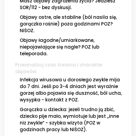
Masz objawy zagrożenia życia? Jedziesz
SOR/112 - bez dyskusji.
Objawy ostre, ale stabilne (ból nasila się,
gorączka rośnie) poza godzinami POZ?
NiŚOZ.
Objawy łagodne/umiarkowane,
niepojawiające się nagle? POZ lub
teleporada.
Przeanalizuj czas trwania i charakter
objawów:
Infekcja wirusowa u dorosłego zwykle mija
do 7 dni. Jeśli po 3-4 dniach jest wyraźnie
gorzej albo pojawia się duszność, ból ucha,
wysypka - kontakt z POZ.
Gorączka u dziecka: jeżeli trudno ją zbić,
dziecko pije mało, wymiotuje lub jest „inne
niż zwykle” - szybka wizyta (POZ w
godzinach pracy lub NiŚOZ).