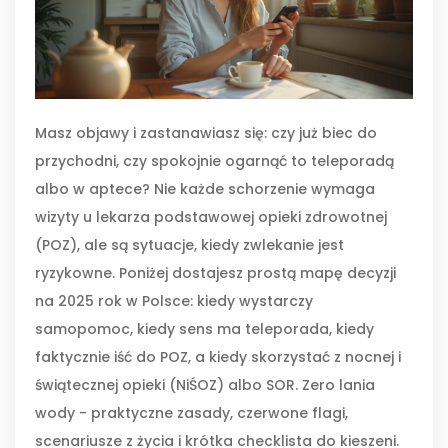
Masz objawy i zastanawiasz się: czy już biec do
przychodni, czy spokojnie ogarnąć to teleporadą
albo w aptece? Nie każde schorzenie wymaga
wizyty u lekarza podstawowej opieki zdrowotnej
(POZ), ale są sytuacje, kiedy zwlekanie jest
ryzykowne. Poniżej dostajesz prostą mapę decyzji
na 2025 rok w Polsce: kiedy wystarczy
samopomoc, kiedy sens ma teleporada, kiedy
faktycznie iść do POZ, a kiedy skorzystać z nocnej i
świątecznej opieki (NiŚOZ) albo SOR. Zero lania
wody - praktyczne zasady, czerwone flagi,
scenariusze z życia i krótka checklista do kieszeni.