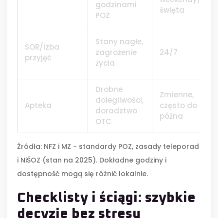
godzinami
święta
POZ
Stany nagłe,
SOR/Izba
zagrożenie
24/7
przyjęć
życia
Drobne
Zmienne,
dolegliwości,
Apteka
często do
doradztwo
późna
OTC
Źródła: NFZ i MZ - standardy POZ, zasady teleporad
i NiŚOZ (stan na 2025). Dokładne godziny i
dostępność mogą się różnić lokalnie.
Checklisty i ściągi: szybkie
decyzje bez stresu