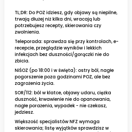
TL;DR: Do POZ idziesz, gdy objawy są niepilne,
trwają dłużej niż kilka dni, wracają lub
potrzebujesz recepty, skierowania czy
zwolnienia.
Teleporada: sprawdza się przy kontrolach, e-
recepcie, przeglądzie wyników i lekkich
infekcjach bez duszności/gorączki nie do
zbicia.
NiŚOZ (po 18:00 i w święta): ostry ból, nagłe
pogorszenie poza godzinami POZ, ale bez
zagrożenia życia.
SOR/112: ból w klatce, objawy udaru, ciężka
duszność, krwawienie nie do opanowania,
nagłe porażenia, wypadek - nie czekasz,
jedziesz.
Większość specjalistów NFZ wymaga
skierowania; listę wyjątków sprawdzisz w