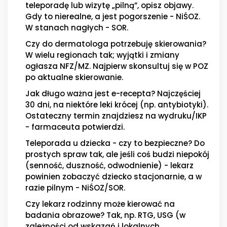
teleporadę lub wizytę „pilną”, opisz objawy.
Gdy to nierealne, a jest pogorszenie - NiŚOZ.
W stanach nagłych - SOR.
Czy do dermatologa potrzebuję skierowania?
W wielu regionach tak; wyjątki i zmiany
ogłasza NFZ/MZ. Najpierw skonsultuj się w POZ
po aktualne skierowanie.
Jak długo ważna jest e-recepta? Najczęściej
30 dni, na niektóre leki krócej (np. antybiotyki).
Ostateczny termin znajdziesz na wydruku/IKP
- farmaceuta potwierdzi.
Teleporada u dziecka - czy to bezpieczne? Do
prostych spraw tak, ale jeśli coś budzi niepokój
(senność, duszność, odwodnienie) - lekarz
powinien zobaczyć dziecko stacjonarnie, a w
razie pilnym - NiŚOZ/SOR.
Czy lekarz rodzinny może kierować na
badania obrazowe? Tak, np. RTG, USG (w
zależności od wskazań i lokalnych