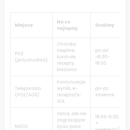
Na co
Miejsce
Godziny
najlepiej
Choroby
niepilne,
pn-pt
POZ
kontrole,
~8:00-
(przychodnia)
recepty,
18:00
badania
Kontynuacje,
Teleporada
wyniki, e-
pn-pt,
(POZ/AOS)
recepta/e-
zmienne
ZLA
Ostre, ale nie
18:00-8:00
zagrażające
+
NiŚOZ
życiu poza
weekendy/