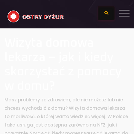
Wizyta domowa
lekarza – jak i kiedy
skorzystać z pomocy
w domu?
Masz problemy ze zdrowiem, ale nie możesz lub nie
chcesz wychodzić z domu? Wizyta domowa lekarza
to możliwość, o której warto wiedzieć więcej. W Polsce
taka usługa jest dostępna zarówno na NFZ, jak i
prywatnie. Sprawdź, kiedy możesz wezwać lekarza do