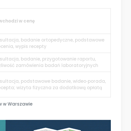
wchodzi w cenę
sultacja, badanie ortopedyczne, podstawowe
ecenia, wypis recepty
sultacja, badanie, przygotowanie raportu,
liwość zamówienia badań laboratoryjnych
sultacja, podstawowe badanie, wideo‑porada,
ecepta; wizyta fizyczna za dodatkową opłatą
w w Warszawie