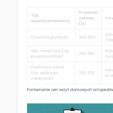
Przedział
Typ
cenowy
Co 
świadczeniodawcy
(zł)
Kon
Prywatna praktyka
300‑450
zal
Sieć medyczna (np.
Kon
250‑380
prywatne kliniki)
moż
Platforma online
Kon
(np. aplikacje
200‑320
e-r
medyczne)
Porównanie cen wizyt domowych ortopedó