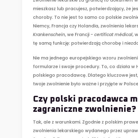
Zwolnienie lekarskie za granicą to dokument w
mieszkasz lub pracujesz, potwierdzający, że 
choroby. To nie jest to samo co polskie zwolnie
Niemcy, Francja czy Holandia, zwolnienia leka
Krankenschein
, we Francji -
certificat médical
, 
tę samą funkcję: potwierdzają chorobę i niezd
Nie ma jednego europejskiego wzoru zwolnienia
formularze i swoje procedury. To, co działa w 
polskiego pracodawcę. Dlatego kluczowe jest, 
twoje zwolnienie było ważne i przyjęte w Polsce
Czy polski pracodawca 
zagraniczne zwolnienie?
Tak, ale z warunkami. Zgodnie z polskim pra
zwolnienia lekarskiego wydanego przez uprawni