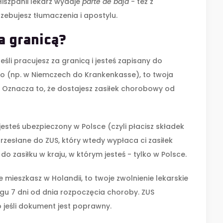
Hiszpanii lekarz wydaje
parte de baja
- też z
ebujesz tłumaczenia i apostylu.
a granicą?
eśli pracujesz za granicą i jesteś zapisany do
 (np. w Niemczech do Krankenkasse), to twoja
 Oznacza to, że dostajesz zasiłek chorobowy od
i jesteś ubezpieczony w Polsce (czyli płacisz składek
przesłane do ZUS, który wtedy wypłaca ci zasiłek
zasiłku w kraju, w którym jesteś - tylko w Polsce.
ale mieszkasz w Holandii, to twoje zwolnienie lekarskie
iągu 7 dni od dnia rozpoczęcia choroby. ZUS
o jeśli dokument jest poprawny.