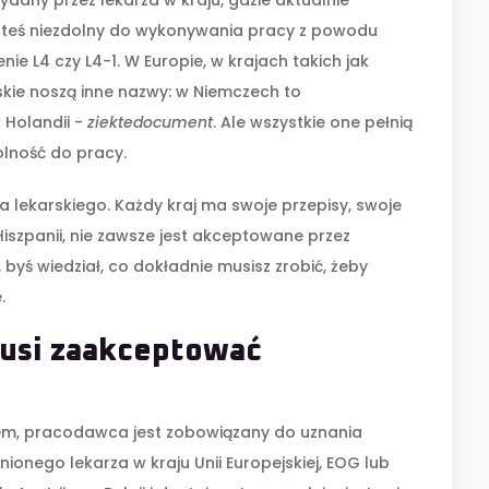
ydany przez lekarza w kraju, gdzie aktualnie
jesteś niezdolny do wykonywania pracy z powodu
nie L4 czy L4-1. W Europie, w krajach takich jak
rskie noszą inne nazwy: w Niemczech to
w Holandii -
ziektedocument
. Ale wszystkie one pełnią
olność do pracy.
 lekarskiego. Każdy kraj ma swoje przepisy, swoje
Hiszpanii, nie zawsze jest akceptowane przez
byś wiedział, co dokładnie musisz zrobić, żeby
.
musi zaakceptować
wem, pracodawca jest zobowiązany do uznania
onego lekarza w kraju Unii Europejskiej, EOG lub