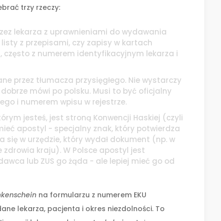
brać trzy rzeczy:
zez lekarza z uprawnieniami do wydawania
listy z przepisami, czy zapisy w kartach
z, często z numerem identyfikacyjnym lekarza i
ne przez tłumacza przysięgłego. Nie wystarczy
dobrze mówi po polsku. Musi to być oficjalny
ego i numerem wpisu w rejestrze.
 którym jesteś, jest stroną Konwencji Haskiej (czyli
ieć apostyl - specjalny znak, który potwierdza
 się w urzędzie, który wydał dokument (np. w
e zdrowia kraju). W Polsce apostyl jest
wca lub ZUS go żąda - ale lepiej mieć go od
nkenschein
na formularzu z numerem EKU
ane lekarza, pacjenta i okres niezdolności. To