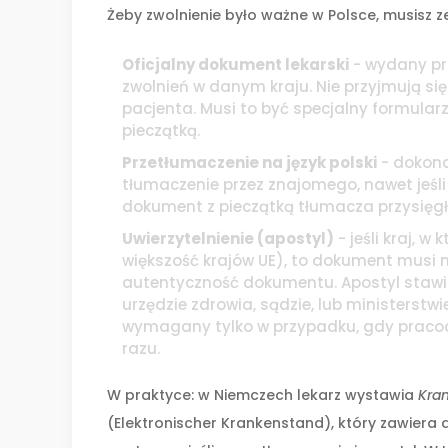
Żeby zwolnienie było ważne w Polsce, musisz ze
Oficjalny dokument lekarski
- wydany pr
zwolnień w danym kraju. Nie przyjmują się 
pacjenta. Musi to być specjalny formular
pieczątką.
Przetłumaczenie na język polski
- dokona
tłumaczenie przez znajomego, nawet jeśli 
dokument z pieczątką tłumacza przysięgł
Uwierzytelnienie (apostyl)
- jeśli kraj, w
większość krajów UE), to dokument musi m
autentyczność dokumentu. Apostyl stawia
urzędzie zdrowia, sądzie, lub ministerstwi
wymagany tylko w przypadku, gdy pracoda
razu.
W praktyce: w Niemczech lekarz wystawia
Kra
(Elektronischer Krankenstand), który zawiera d