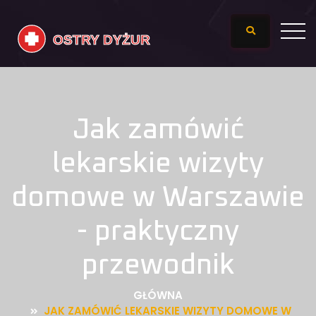
Jak zamówić
lekarskie wizyty
domowe w Warszawie
- praktyczny
przewodnik
GŁÓWNA
JAK ZAMÓWIĆ LEKARSKIE WIZYTY DOMOWE W