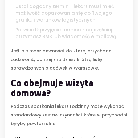
Ustal dogodny termin - lekarz musi mieć
możliwość dopasowania się do Twojego
grafiku i warunków logistycznych.
Potwierdź przyjęcie terminu - najczęściej
otrzymasz SMS lub wiadomość e‑mailową.
Jeśli nie masz pewności, do której przychodni
zadzwonić, poniżej znajdziesz krótką listę
sprawdzonych placówek w Warszawie.
Co obejmuje wizyta
domowa?
Podczas spotkania lekarz rodzinny może wykonać
standardowy zestaw czynności, które w przychodni
byłyby powtarzalne: