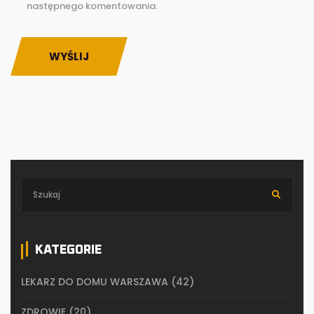
następnego komentowania.
WYŚLIJ
KATEGORIE
LEKARZ DO DOMU WARSZAWA
(42)
ZDROWIE
(20)