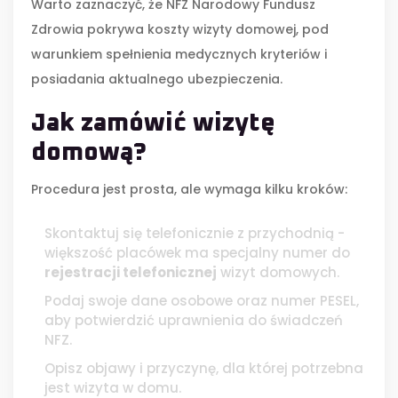
Warto zaznaczyć, że
NFZ
Narodowy Fundusz
Zdrowia
pokrywa koszty wizyty domowej, pod
warunkiem spełnienia medycznych kryteriów i
posiadania aktualnego ubezpieczenia.
Jak zamówić wizytę
domową?
Procedura jest prosta, ale wymaga kilku kroków:
Skontaktuj się telefonicznie z przychodnią -
większość placówek ma specjalny numer do
rejestracji telefonicznej
wizyt domowych.
Podaj swoje dane osobowe oraz numer PESEL,
aby potwierdzić uprawnienia do świadczeń
NFZ.
Opisz objawy i przyczynę, dla której potrzebna
jest wizyta w domu.