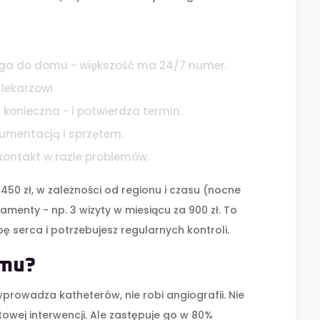
loga do domu - większość ma 24/7 numer.
lekarzowi.
i konieczna - i potwierdza termin.
umentacją i sprzętem.
i kontakt w razie problemów.
450 zł, w zależności od regionu i czasu (nocne
amenty - np. 3 wizyty w miesiącu za 900 zł. To
bę serca i potrzebujesz regularnych kontroli.
omu?
prowadza katheterów, nie robi angiografii. Nie
towej interwencji. Ale zastępuje go w 80%