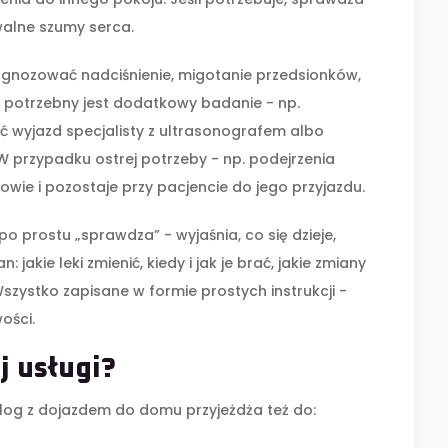
alne szumy serca.
agnozować nadciśnienie, migotanie przedsionków,
i potrzebny jest dodatkowy badanie - np.
 wyjazd specjalisty z ultrasonografem albo
 W przypadku ostrej potrzeby - np. podejrzenia
wie i pozostaje przy pacjencie do jego przyjazdu.
po prostu „sprawdza” - wyjaśnia, co się dzieje,
 jakie leki zmienić, kiedy i jak je brać, jakie zmiany
Wszystko zapisane w formie prostych instrukcji -
ości.
j usługi?
olog z dojazdem do domu przyjeżdża też do: