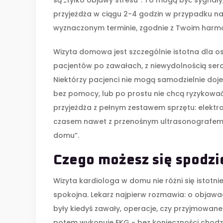
są „tylko objawy stresu”. To mogą być sygnał
przyjeżdża w ciągu 2-4 godzin w przypadku n
wyznaczonym terminie, zgodnie z Twoim har
Wizyta domowa jest szczególnie istotna dla o
pacjentów po zawałach, z niewydolnością serc
Niektórzy pacjenci nie mogą samodzielnie dojech
bez pomocy, lub po prostu nie chcą ryzykować
przyjeżdża z pełnym zestawem sprzętu: elekt
czasem nawet z przenośnym ultrasonografem. Ni
domu”.
Czego możesz się spodzi
Wizyta kardiologa w domu nie różni się istotnie
spokojna. Lekarz najpierw rozmawia: o objawac
były kiedyś zawały, operacje, czy przyjmowane 
potem wykonuje EKG - bez konieczności chodze