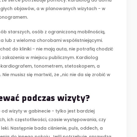
y, że serce potrzebuje pomocy. Kardiolog do domu
agłych objawów, a w planowanych wizytach - w
monogramem.
sób starszych, osób z ograniczoną mobilnością,
a lub z wieloma chorobami współistniejącymi.
ać do kliniki - nie mają auta, nie potrafią chodzić
 zakażenia w miejscu publicznym. Kardiolog
rokardiografem, tonometrem, stetoskopem, a
e musisz się martwić, że „nic nie da się zrobić w
ewać podczas wizyty?
 od wizyty w gabinecie - tylko jest bardziej
h, ich częstotliwości, czasie występowania, czy
leki. Następnie bada ciśnienie, puls, oddech, a
nia do innego pokoju. Jeśli potrzebuje, sprawdza