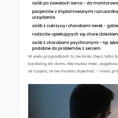
osób po zawałach serca - do monitorowan
pacjentów z implantowanymi rozrusznikam
urządzenia
osób z cukrzycą i chorobami nerek - gdzie
rodziców opiekujących się chore dziecki
osób z chorobami psychicznymi - np. lęk
podobne do problemów z sercem
W wielu przypadkach to nie brak chęci, tylko b
kardiolog do domu. Nie musisz mieć „wyjątkowej 
że czujesz, że nie możesz dojechać - i masz