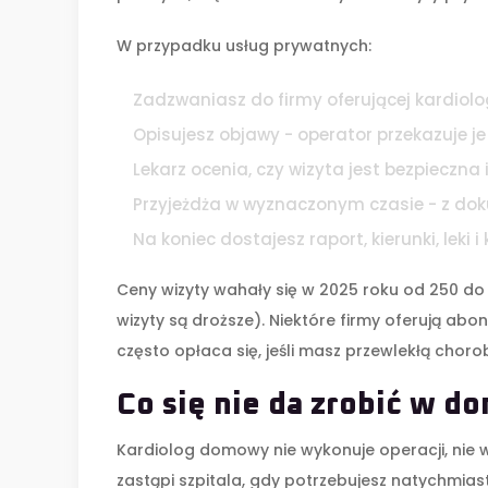
W przypadku usług prywatnych:
Zadzwaniasz do firmy oferującej kardio
Opisujesz objawy - operator przekazuje je 
Lekarz ocenia, czy wizyta jest bezpieczna 
Przyjeżdża w wyznaczonym czasie - z dok
Na koniec dostajesz raport, kierunki, leki 
Ceny wizyty wahały się w 2025 roku od 250 do 
wizyty są droższe). Niektóre firmy oferują abon
często opłaca się, jeśli masz przewlekłą choro
Co się nie da zrobić w d
Kardiolog domowy nie wykonuje operacji, nie w
zastąpi szpitala, gdy potrzebujesz natychmias