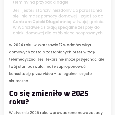
terminy na przypadki nagłe
Jeśli jesteś starszy, niezdolny do poruszania
się i nie masz pomocy domowej - zgłoś to do
Centrum Opieki Długoletniej
w twojej gminie.
W Warszawie działają specjalne zespoły do
opieki domowej dla osób niepełnosprawnych.
W 2024 roku w Warszawie 17% odmów wizyt
domowych zostało zastąpionych przez wizytę
telemedyczną. Jeśli lekarz nie może przyjechać, ale
twój stan pozwala, może zaproponować
konsultację przez video - to legalne i często
skuteczne.
Co się zmieniło w 2025
roku?
W styczniu 2025 roku wprowadzono nowe zasady