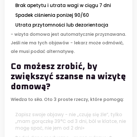
Brak apetytu i utrata wagi w ciągu 7 dni
Spadek ciśnienia poniżej 90/60
Utrata przytomności lub dezorientacja
- wizyta domowa jest automatycznie przyznawana.
Jeśli nie ma tych objawów - lekarz może odmówić,
ale musi podać alternatywę.
Co możesz zrobić, by
zwiększyć szanse na wizytę
domową?
Wiedza to siła. Oto 3 proste rzeczy, które pomogą:
Zapisz swoje objawy - nie „czuję się źle”, tylko
„mam gorączkę 39°C od 3 dni, ból w klatce, nie
mogę spać, nie jem od 2 dni»