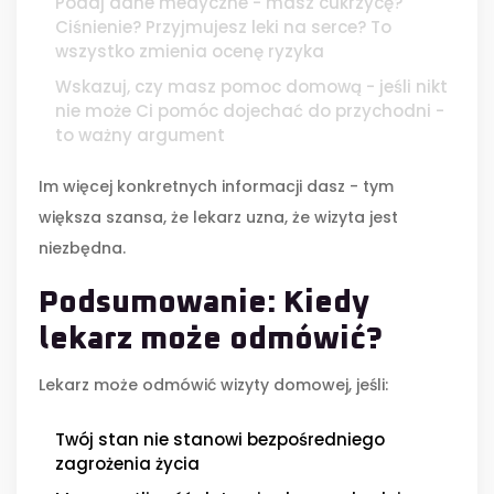
Podaj dane medyczne - masz cukrzycę?
Ciśnienie? Przyjmujesz leki na serce? To
wszystko zmienia ocenę ryzyka
Wskazuj, czy masz pomoc domową - jeśli nikt
nie może Ci pomóc dojechać do przychodni -
to ważny argument
Im więcej konkretnych informacji dasz - tym
większa szansa, że lekarz uzna, że wizyta jest
niezbędna.
Podsumowanie: Kiedy
lekarz może odmówić?
Lekarz może odmówić wizyty domowej, jeśli:
Twój stan nie stanowi bezpośredniego
zagrożenia życia