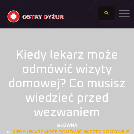
Kiedy lekarz może
odmówić wizyty
domowej? Co musisz
wiedzieć przed
wezwaniem
GŁÓWNA
KIEDY LEKARZ MOŻE ODMÓWIĆ WIZYTY DOMOWEJ?