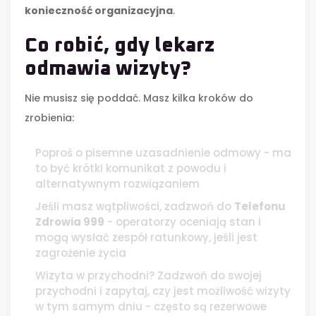
konieczność organizacyjna
.
Co robić, gdy lekarz
odmawia wizyty?
Nie musisz się poddać. Masz kilka kroków do
zrobienia:
Poproś o pisemne uzasadnienie odmowy - ma
to być krótki komunikat z powodu i
alternatywnym rozwiązaniem
Jeśli masz wątpliwości, zadzwoń do
Telefonu
Zdrowia 999
- operatorzy oceniają stan i
mogą wysłać zespół ratunkowy, jeśli jest
zagrożenie życia
Wizyta w przychodni? Zadzwoń do swojej
przychodni i zapytaj, czy jest możliwość wizyty
w tym samym dniu - często są rezerwowe