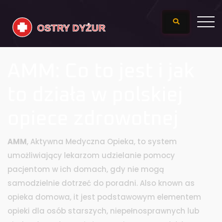
AMM: Co to jest i jak
to działa w polskiej
opiece zdrowotnej
AMM
,
Aktywna Medyczna Opieka, to system
umożliwiający lekarzom udzielanie pomocy
pacjentom w ich domach, gdy nie mogą
samodzielnie dotrzeć do poradni
. Also known as
opieka domowa
, it jest podstawowym elementem
opieki dla osób starszych, niepełnosprawnych lub