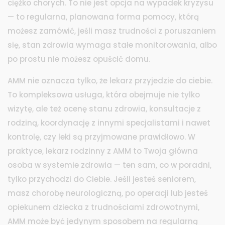
ciężko chorych.
To nie jest opcja na wypadek kryzysu
— to regularna, planowana forma pomocy, którą
możesz zamówić, jeśli masz trudności z poruszaniem
się, stan zdrowia wymaga stałe monitorowania, albo
po prostu nie możesz opuścić domu.
AMM nie oznacza tylko, że lekarz przyjedzie do ciebie.
To kompleksowa usługa, która obejmuje nie tylko
wizytę, ale też ocenę stanu zdrowia, konsultacje z
rodziną, koordynację z innymi specjalistami i nawet
kontrolę, czy leki są przyjmowane prawidłowo. W
praktyce,
lekarz rodzinny
z AMM to Twoja główna
osoba w systemie zdrowia — ten sam, co w poradni,
tylko przychodzi do Ciebie. Jeśli jesteś seniorem,
masz chorobę neurologiczną, po operacji lub jesteś
opiekunem dziecka z trudnościami zdrowotnymi,
AMM może być jedynym sposobem na regularną