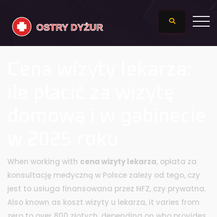
Cena wizyty lekarza:
ile płacić za wizytę
domową i w gabinecie
w 2025 roku
When working with
cena wizyty lekarza
,
opłata za
konsultację medyczną w Polsce zależy od tego, czy
jest to usługa finansowana przez NFZ, czy prywatna
.
Also known as
koszt wizyty u lekarza
, it varies from
zero to over 800 złotych, depending on who provides