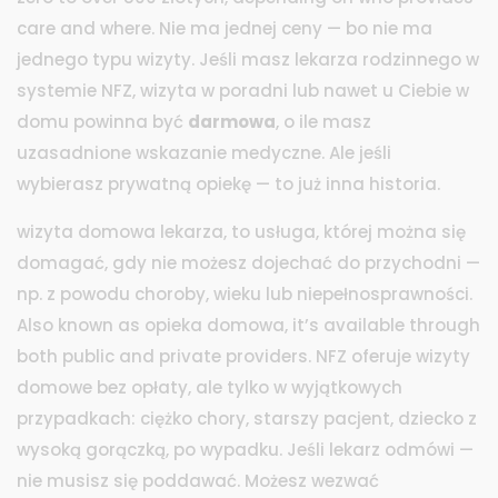
care and where.
Nie ma jednej ceny — bo nie ma
jednego typu wizyty. Jeśli masz lekarza rodzinnego w
systemie NFZ, wizyta w poradni lub nawet u Ciebie w
domu powinna być
darmowa
, o ile masz
uzasadnione wskazanie medyczne. Ale jeśli
wybierasz prywatną opiekę — to już inna historia.
wizyta domowa lekarza
,
to usługa, której można się
domagać, gdy nie możesz dojechać do przychodni —
np. z powodu choroby, wieku lub niepełnosprawności
.
Also known as
opieka domowa
, it’s available through
both public and private providers.
NFZ oferuje wizyty
domowe bez opłaty, ale tylko w wyjątkowych
przypadkach: ciężko chory, starszy pacjent, dziecko z
wysoką gorączką, po wypadku. Jeśli lekarz odmówi —
nie musisz się poddawać. Możesz wezwać