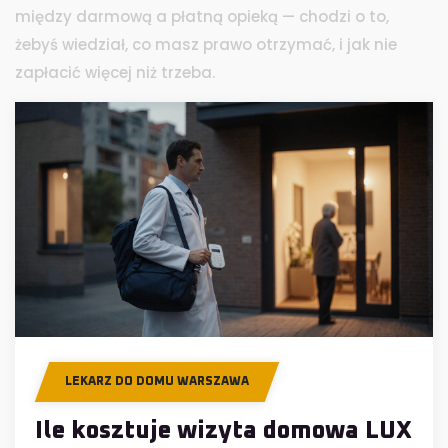
między darmową a płatną opieką — chodzi o to,
żebyś wiedział, co masz prawo otrzymać, i jak nie
zapłacić więcej niż trzeba.
LEKARZ DO DOMU WARSZAWA
Ile kosztuje wizyta domowa LUX