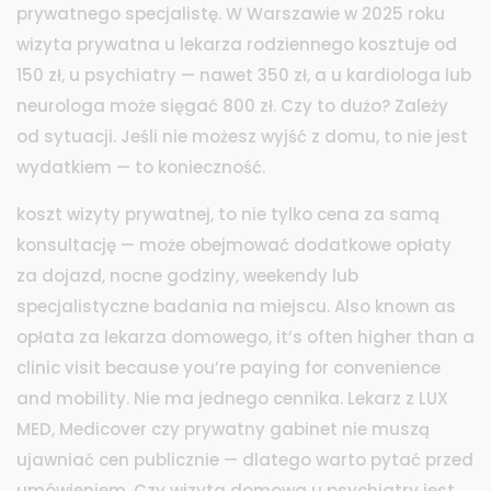
prywatnego specjalistę. W Warszawie w 2025 roku
wizyta prywatna u lekarza rodziennego kosztuje od
150 zł, u psychiatry — nawet 350 zł, a u kardiologa lub
neurologa może sięgać 800 zł. Czy to dużo? Zależy
od sytuacji. Jeśli nie możesz wyjść z domu, to nie jest
wydatkiem — to konieczność.
koszt wizyty prywatnej
,
to nie tylko cena za samą
konsultację — może obejmować dodatkowe opłaty
za dojazd, nocne godziny, weekendy lub
specjalistyczne badania na miejscu
. Also known as
opłata za lekarza domowego
, it’s often higher than a
clinic visit because you’re paying for convenience
and mobility.
Nie ma jednego cennika. Lekarz z LUX
MED, Medicover czy prywatny gabinet nie muszą
ujawniać cen publicznie — dlatego warto pytać przed
umówieniem. Czy wizyta domowa u psychiatry jest