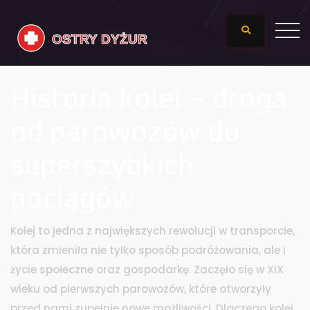
Historia kolei – droga
od parowozów do
superszybkich
pociągów
Kolej to jedna z największych rewolucji w transporcie,
która zmieniła nie tylko sposób podróżowania, ale i
życie społeczne oraz gospodarkę. Zaczęło się w XIX
wieku od pierwszych parowozów, które otworzyły
przed nami zupełnie nowe możliwości. Dlaczego kolej