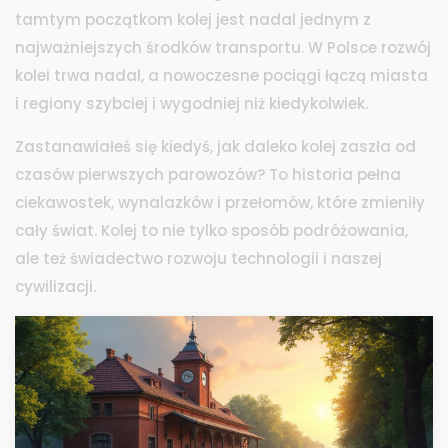
tamtym początkom kolej jest nadal jednym z
najważniejszych środków transportu. W Polsce rozwój
kolei trwa nadal, a nowoczesne pociągi łączą miasta
i regiony szybciej i wygodniej niż kiedykolwiek.
Zastanawiałeś się kiedyś, jak daleko kolej zaszła od
czasów pierwszych parowozów? To historia pełna
ciekawostek, wynalazków i przełomów, które zmieniły
cały świat. Kolej to nie tylko sposób podróżowania,
ale też świadectwo rozwoju technologii i naszej
cywilizacji.