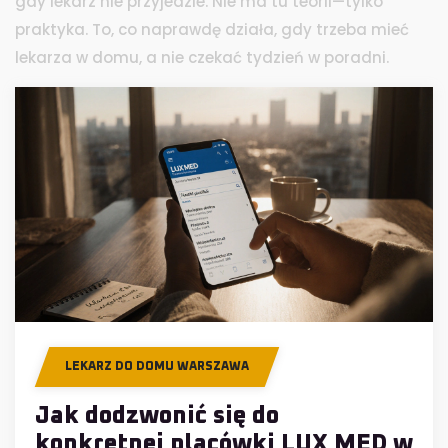
gdy lekarz nie przyjedzie. Nie ma tu teorii—tylko
praktyka. To, co naprawdę działa, gdy trzeba mieć
lekarza w domu, a nie czekać tydzień w poradni.
LEKARZ DO DOMU WARSZAWA
Jak dodzwonić się do
konkretnej placówki LUX MED w