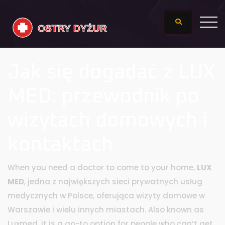
Jak się dogadać z LUX
MED: przewodnik po
wizytach domowych i
kontaktach
When you need a doctor to come to your home,
LUX
MED
,
jedna z największych sieci prywatnych usług
medycznych w Polsce, oferująca wizyty domowe w
Warszawie i wielu innych miastach
. Also known as
Luxmed
, it is a go-to option for people who can’t get