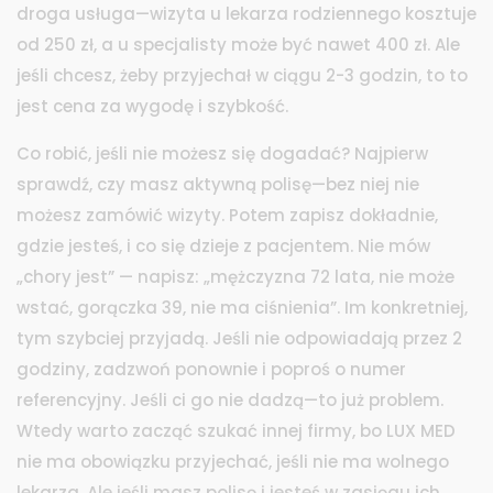
droga usługa—wizyta u lekarza rodziennego kosztuje
od 250 zł, a u specjalisty może być nawet 400 zł. Ale
jeśli chcesz, żeby przyjechał w ciągu 2-3 godzin, to to
jest cena za wygodę i szybkość.
Co robić, jeśli nie możesz się dogadać? Najpierw
sprawdź, czy masz aktywną polisę—bez niej nie
możesz zamówić wizyty. Potem zapisz dokładnie,
gdzie jesteś, i co się dzieje z pacjentem. Nie mów
„chory jest” — napisz: „mężczyzna 72 lata, nie może
wstać, gorączka 39, nie ma ciśnienia”. Im konkretniej,
tym szybciej przyjadą. Jeśli nie odpowiadają przez 2
godziny, zadzwoń ponownie i poproś o numer
referencyjny. Jeśli ci go nie dadzą—to już problem.
Wtedy warto zacząć szukać innej firmy, bo LUX MED
nie ma obowiązku przyjechać, jeśli nie ma wolnego
lekarza. Ale jeśli masz polisę i jesteś w zasięgu ich