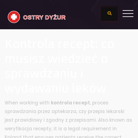
Kontrola recept: co
musisz wiedzieć o
sprawdzaniu i
wydawaniu leków
When working with
kontrola recept
,
proces
sprawdzania przez aptekarza, czy przepis lekarski
jest prawidłowy i zgodny z przepisami
. Also known as
weryfikacja recepty
, it is a legal requirement in
Poland that ensures patients receive the correct