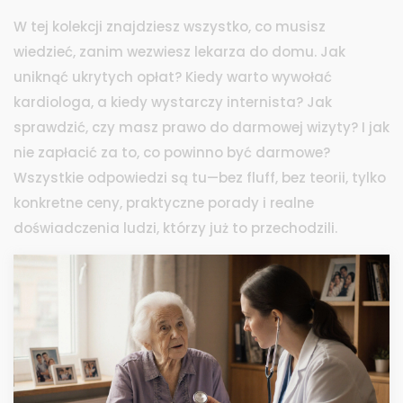
W tej kolekcji znajdziesz wszystko, co musisz
wiedzieć, zanim wezwiesz lekarza do domu. Jak
uniknąć ukrytych opłat? Kiedy warto wywołać
kardiologa, a kiedy wystarczy internista? Jak
sprawdzić, czy masz prawo do darmowej wizyty? I jak
nie zapłacić za to, co powinno być darmowe?
Wszystkie odpowiedzi są tu—bez fluff, bez teorii, tylko
konkretne ceny, praktyczne porady i realne
doświadczenia ludzi, którzy już to przechodzili.