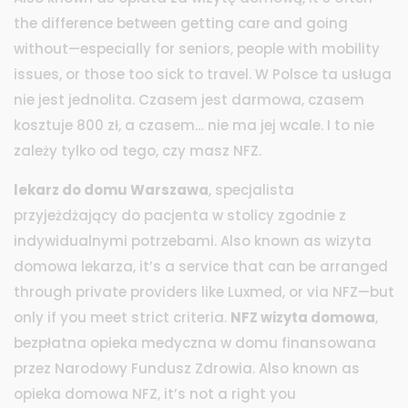
the difference between getting care and going
without—especially for seniors, people with mobility
issues, or those too sick to travel.
W Polsce ta usługa
nie jest jednolita. Czasem jest darmowa, czasem
kosztuje 800 zł, a czasem… nie ma jej wcale. I to nie
zależy tylko od tego, czy masz NFZ.
lekarz do domu Warszawa
,
specjalista
przyjeżdżający do pacjenta w stolicy zgodnie z
indywidualnymi potrzebami
. Also known as
wizyta
domowa lekarza
, it’s a service that can be arranged
through private providers like Luxmed, or via NFZ—but
only if you meet strict criteria.
NFZ wizyta domowa
,
bezpłatna opieka medyczna w domu finansowana
przez Narodowy Fundusz Zdrowia
. Also known as
opieka domowa NFZ
, it’s not a right you