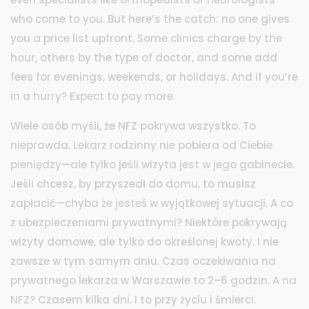
who come to you. But here’s the catch: no one gives
you a price list upfront. Some clinics charge by the
hour, others by the type of doctor, and some add
fees for evenings, weekends, or holidays. And if you’re
in a hurry? Expect to pay more.
Wiele osób myśli, że NFZ pokrywa wszystko. To
nieprawda. Lekarz rodzinny nie pobiera od Ciebie
pieniędzy—ale tylko jeśli wizyta jest w jego gabinecie.
Jeśli chcesz, by przyszedł do domu, to musisz
zapłacić—chyba że jesteś w wyjątkowej sytuacji. A co
z ubezpieczeniami prywatnymi? Niektóre pokrywają
wizyty domowe, ale tylko do określonej kwoty. I nie
zawsze w tym samym dniu. Czas oczekiwania na
prywatnego lekarza w Warszawie to 2–6 godzin. A na
NFZ? Czasem kilka dni. I to przy życiu i śmierci.