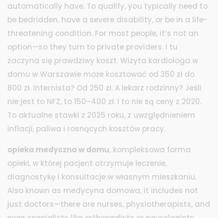
automatically have. To qualify, you typically need to
be bedridden, have a severe disability, or be in a life-
threatening condition. For most people, it’s not an
option—so they turn to private providers.
I tu
zaczyna się prawdziwy koszt. Wizyta kardiologa w
domu w Warszawie może kosztować od 350 zł do
800 zł. Internista? Od 250 zł. A lekarz rodzinny? Jeśli
nie jest to NFZ, to 150–400 zł. I to nie są ceny z 2020.
To aktualne stawki z 2025 roku, z uwzględnieniem
inflacji, paliwa i rosnących kosztów pracy.
opieka medyczna w domu
,
kompleksowa forma
opieki, w której pacjent otrzymuje leczenie,
diagnostykę i konsultacje w własnym mieszkaniu
.
Also known as
medycyna domowa
, it includes not
just doctors—there are nurses, physiotherapists, and
even specialists like orthopedists or neurologists