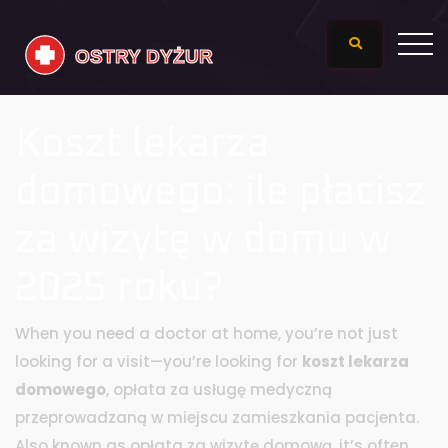
Koszt lekarza
domowego: ile płacisz
za wizytę w domu w
2025 roku?
When you need a doctor at home, you’re not just
looking for a visit—you’re looking for
koszt lekarza
domowego
,
opłata za usługę medyczną
przeprowadzaną w miejscu zamieszkania pacjenta
.
Also known as
opłata za wizytę domową
, it’s often