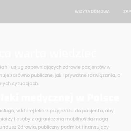
WIZYTA DOMOWA
ZAP
co warto wiedzieć
ałań i usług zapewniających zdrowie pacjentów w
muje zarówno publiczne, jak i prywatne rozwiązania, a
kłych sytuacjach.
ieki medycznej w Polsce
usługa, w której lekarz przyjeżdża do pacjenta, aby
seniorzy i osoby z ograniczoną mobilnością mogą
undusz Zdrowia, publiczny podmiot finansujący