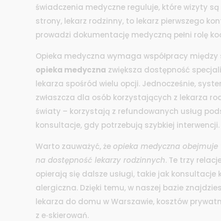
świadczenia medyczne
reguluje, które wizyty są
strony,
lekarz rodzinny
,
to lekarz pierwszego kont
prowadzi dokumentację medyczną
pełni rolę k
Opieka medyczna wymaga współpracy między 
opieka medyczna
zwiększa dostępność specjali
lekarza spośród wielu opcji. Jednocześnie, sy
zwłaszcza dla osób korzystających z lekarza rod
światy – korzystają z refundowanych usług po
konsultacje, gdy potrzebują szybkiej interwencji.
Warto zauważyć, że
opieka medyczna obejmuje
na dostępność lekarzy rodzinnych
. Te trzy rela
opierają się dalsze usługi, takie jak konsultacj
alergiczna. Dzięki temu, w naszej bazie znajdz
lekarza do domu w Warszawie, kosztów prywatnych
z e‑skierowań.