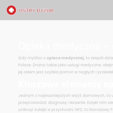
Opieka medyczna – 
Gdy myślisz o
opiece medycznej
,
to zespół dzi
Polsce
. Znana także jako
usługi medyczne
, obej
jej celem jest szybka pomoc w nagłych i przewle
Kluczowe elementy op
Jednym z najważniejszych
wizyt domowych
,
to 
przeprowadzić diagnozę i leczenie
. Dzięki nim 
uniknąć kolejki w przychodni.
NFZ
,
to Narodowy F