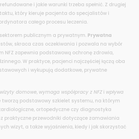
 refundowane i jakie warunki trzeba spełnić. Z drugiej
aktu, który kieruje pacjenta do specjalistów i
oordynatora całego procesu leczenia.
sektorem publicznym a prywatnym.
Prywatna
stów, skraca czas oczekiwania i pozwala na wybór
stem NFZ zapewnia podstawową ochronę zdrowia,
zinnego. W praktyce, pacjenci najczęściej łączą oba
dstawowych i wykupują dodatkowe, prywatne
 wizyty domowe
,
wymaga współpracy z NFZ
i
wpływa
cje tworzą podstawowy szkielet systemu, na którym
e kardiologiczne, ortopedyczne czy diagnostyka
iesz praktyczne przewodniki dotyczące zamawiania
 wizyt, a także wyjaśnienia, kiedy i jak skorzystać