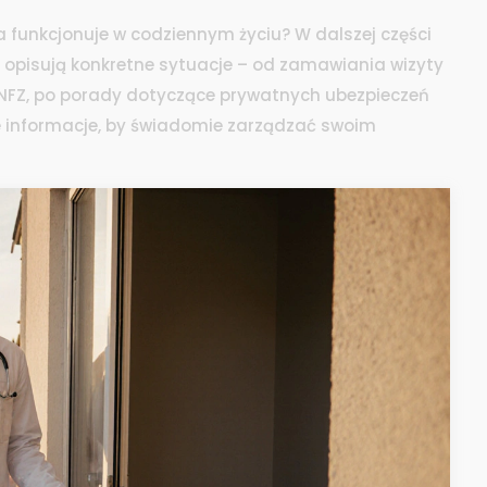
a funkcjonuje w codziennym życiu? W dalszej części
u opisują konkretne sytuacje – od zamawiania wizyty
 NFZ, po porady dotyczące prywatnych ubezpieczeń
 te informacje, by świadomie zarządzać swoim