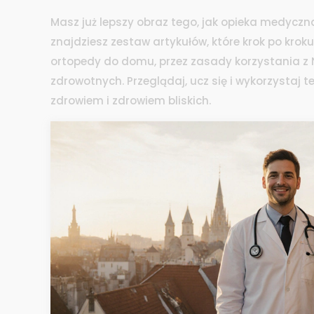
Masz już lepszy obraz tego, jak opieka medyczn
znajdziesz zestaw artykułów, które krok po krok
ortopedy do domu, przez zasady korzystania z
zdrowotnych. Przeglądaj, ucz się i wykorzystaj
zdrowiem i zdrowiem bliskich.