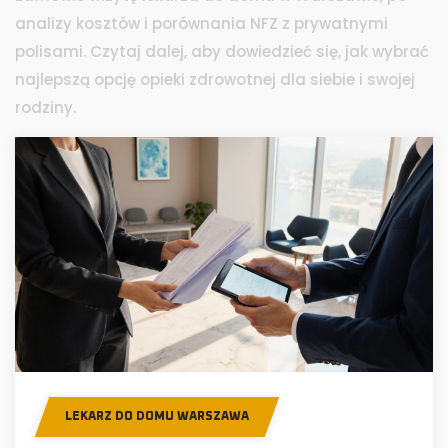
analizy kosztów i porównania NFZ z prywatnymi
polisami. Czytaj dalej, aby dowiedzieć się, jak wybrać
najlepszą opcję opieki zdrowotnej dla siebie i swojej
rodziny.
LEKARZ DO DOMU WARSZAWA