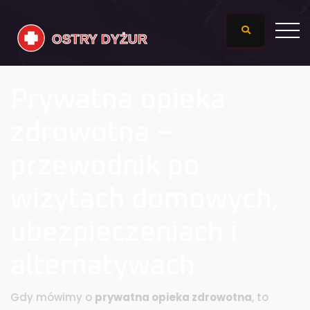
Prywatna opieka
zdrowotna –
przewodnik po
wizytach domowych,
ubezpieczeniach i
alternatywach
Gdy mówimy o
prywatna opieka zdrowotna
,
to