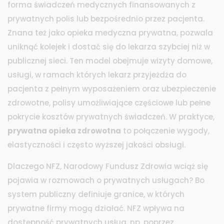
forma świadczeń medycznych finansowanych z
prywatnych polis lub bezpośrednio przez pacjenta
.
Znana też jako
opieka medyczna prywatna
, pozwala
uniknąć kolejek i dostać się do lekarza szybciej niż w
publicznej sieci. Ten model obejmuje
wizyty domowe
,
usługi, w ramach których lekarz przyjeżdża do
pacjenta z pełnym wyposażeniem
oraz
ubezpieczenie
zdrowotne
,
polisy umożliwiające częściowe lub pełne
pokrycie kosztów prywatnych świadczeń
. W praktyce,
prywatna opieka zdrowotna
to połączenie wygody,
elastyczności i często wyższej jakości obsługi.
Dlaczego
NFZ
,
Narodowy Fundusz Zdrowia
wciąż się
pojawia w rozmowach o prywatnych usługach? Bo
system publiczny definiuje granice, w których
prywatne firmy mogą działać. NFZ wpływa na
dostępność prywatnych usług, np. poprzez