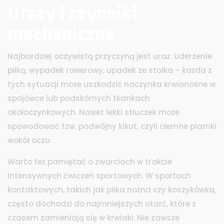
Urazy i czynniki
mechaniczne
Najbardziej oczywistą przyczyną jest uraz. Uderzenie
piłką, wypadek rowerowy, upadek ze stołka – każda z
tych sytuacji może uszkodzić naczynka krwionośne w
spojówce lub podskórnych tkankach
okołoczynkowych. Nawet lekki stłuczek może
spowodować tzw. podwójny kikut, czyli ciemne plamki
wokół oczu.
Warto też pamiętać o zwarciach w trakcie
intensywnych ćwiczeń sportowych. W sportach
kontaktowych, takich jak piłka nożna czy koszykówka,
często dochodzi do najmniejszych otarć, które z
czasem zamieniają się w krwiaki. Nie zawsze