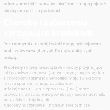
odczuwamy ból – czerwone pierścienie mogą pojawić
się dopiero po kilku godzinach.
Choroby i zaburzenia
sprzyjające krwiakom
Poza samymi urazami, krwiaki mogą być objawem
problemów wewnętrznych. Do najważniejszych
należą:
Problemy z krzepliwością krwi
– osoby przyjmujące
leki przeciwzakrzepowe (np. warfarynę, aspirynę) lub
z chorobami takimi jak hemofilia, mają zwiększone
ryzyko spontanicznego wycieku krwi.
Infekcje oczu
– wirus opryszczki (HSV) może
prowadzić do zapalenia powiek i pęknięcia naczynek,
co w efekcie daje krwiak.
Choroby naczyniowe
– nadciśnienie tętnicze,