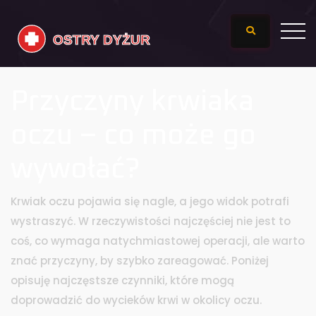
Przyczyny krwiaka
oczu – co może go
wywołać?
Krwiak oczu pojawia się nagle, a jego widok potrafi
wystraszyć. W rzeczywistości najczęściej nie jest to
coś, co wymaga natychmiastowej operacji, ale warto
znać przyczyny, by szybko zareagować. Poniżej
opisuję najczęstsze czynniki, które mogą
doprowadzić do wycieków krwi w okolicy oczu.