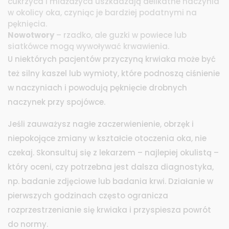
cukrzyca i miażdżyca uszkadzają delikatne naczynia
w okolicy oka, czyniąc je bardziej podatnymi na
pęknięcia.
Nowotwory
– rzadko, ale guzki w powiece lub
siatkówce mogą wywoływać krwawienia.
U niektórych pacjentów przyczyną krwiaka może być
też silny kaszel lub wymioty, które podnoszą ciśnienie
w naczyniach i powodują pęknięcie drobnych
naczynek przy spojówce.
Jeśli zauważysz nagłe zaczerwienienie, obrzęk i
niepokojące zmiany w kształcie otoczenia oka, nie
czekaj. Skonsultuj się z lekarzem – najlepiej okulistą –
który oceni, czy potrzebna jest dalsza diagnostyka,
np. badanie zdjęciowe lub badania krwi. Działanie w
pierwszych godzinach często ogranicza
rozprzestrzenianie się krwiaka i przyspiesza powrót
do normy.