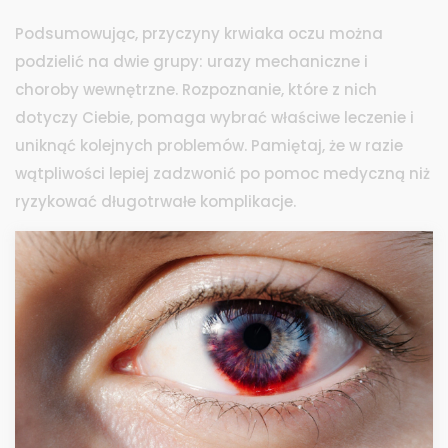
Podsumowując, przyczyny krwiaka oczu można
podzielić na dwie grupy: urazy mechaniczne i
choroby wewnętrzne. Rozpoznanie, które z nich
dotyczy Ciebie, pomaga wybrać właściwe leczenie i
uniknąć kolejnych problemów. Pamiętaj, że w razie
wątpliwości lepiej zadzwonić po pomoc medyczną niż
ryzykować długotrwałe komplikacje.