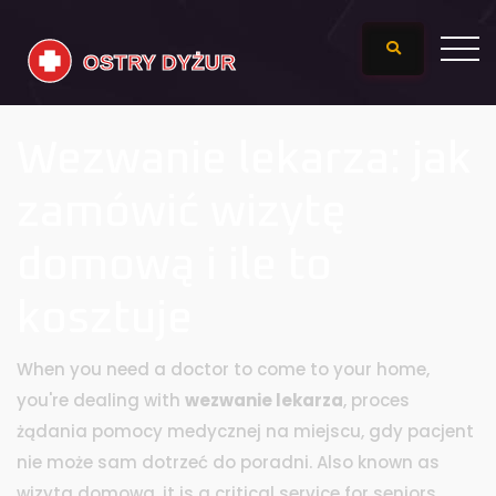
Wezwanie lekarza: jak
zamówić wizytę
domową i ile to
kosztuje
When you need a doctor to come to your home,
you're dealing with
wezwanie lekarza
,
proces
żądania pomocy medycznej na miejscu, gdy pacjent
nie może sam dotrzeć do poradni
. Also known as
wizyta domowa
, it is a critical service for seniors,