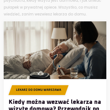
psychiatra, kiedy wizyta jest darmowa, i jak unikać
pułapek w prywatnej opiece. Wszystko, co musisz
wiedzieć, zanim wezwiesz lekarza do domu.
LEKARZ DO DOMU WARSZAWA
Kiedy można wezwać lekarza na
wizytę domową? Przewodnik po