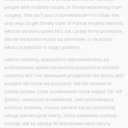
people with mobility issues, or those recovering from
surgery. This isn’t just a convenience—it’s often the
only way to get timely care.
W Polsce możesz wezwać
lekarza zarówno przez NFZ, jak i przez firmy prywatne.
Ale nie wszystkie wizyty są darmowe, a nie każdy
lekarz przyjeżdża w ciągu godziny.
Lekarz rodzinny
,
specjalista odpowiedzialny za
podstawową opiekę zdrowotną pacjenta w ramach
systemu NFZ
ma obowiązek przyjechać do domu, jeśli
pacjent nie może się poruszać. Ale nie zawsze to
działa szybko. Czas oczekiwania może sięgać 24–48
godzin, zwłaszcza w weekendy. Jeśli potrzebujesz
pomocy szybciej, musisz zwrócić się do
prywatnej
usługi
,
komercyjnej oferty, która zapewnia szybszy
dostęp, ale za opłatę
. W Warszawie cena wizyty