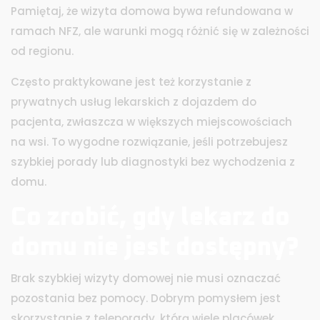
Pamiętaj, że wizyta domowa bywa refundowana w
ramach NFZ, ale warunki mogą różnić się w zależności
od regionu.
Często praktykowane jest też korzystanie z
prywatnych usług lekarskich z dojazdem do
pacjenta, zwłaszcza w większych miejscowościach
na wsi. To wygodne rozwiązanie, jeśli potrzebujesz
szybkiej porady lub diagnostyki bez wychodzenia z
domu.
Co zrobić, gdy lekarz do
domu nie jest dostępny?
Brak szybkiej wizyty domowej nie musi oznaczać
pozostania bez pomocy. Dobrym pomysłem jest
skorzystanie z teleporady, którą wiele placówek