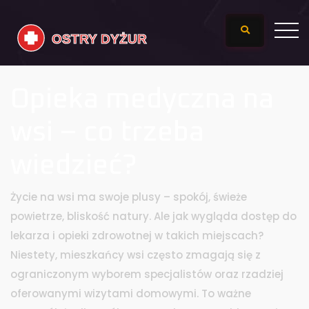
Opieka medyczna na
wsi – co trzeba
wiedzieć?
Życie na wsi ma swoje plusy – spokój, świeże
powietrze, bliskość natury. Ale jak wygląda dostęp do
lekarza i opieki zdrowotnej w takich miejscach?
Niestety, mieszkańcy wsi często zmagają się z
ograniczonym wyborem specjalistów oraz rzadziej
oferowanymi wizytami domowymi. To ważne