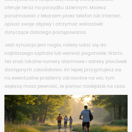
oferuje teraz na porządku dziennym. Możesz
porozmawiać z lekarzem przez telefon lub internet,
opisać swoje objawy i otrzymać wskazówki
dotyczące dalszego postępowania.
Jeśli sytuacja jest nagła, należy udać się do
najbliższego szpitala lub wezwać pogotowie. Warto
też znać lokalne numery alarmowe i adresy placówek
dostępnych całodobowo. Im lepiej przygotujesz się
na ewentualne problemy zdrowotne na wsi, tym
większą masz pewność, że pomoc nadejdzie na czas.