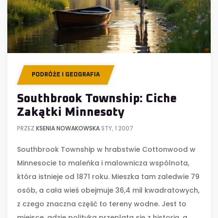
PODRÓŻE I GEOGRAFIA
Southbrook Township: Ciche
Zakątki Minnesoty
PRZEZ
KSENIA NOWAKOWSKA
STY, 1 2007
Southbrook Township w hrabstwie Cottonwood w
Minnesocie to maleńka i malownicza wspólnota,
która istnieje od 1871 roku. Mieszka tam zaledwie 79
osób, a cała wieś obejmuje 36,4 mil kwadratowych,
z czego znaczna część to tereny wodne. Jest to
miejsce, gdzie polityka przeplata się z historią, a