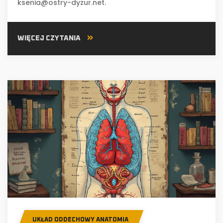
ksenia@ostry-dyzur.net
.
WIĘCEJ CZYTANIA
UKŁAD ODDECHOWY ANATOMIA