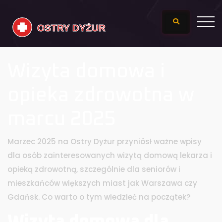
Wizyta domowa i
opieka zdrowotna w
marcu 2025
Marzec 2025 na Ostry Dyżur przyniósł ważne wpisy
dla osób zainteresowanych wizytą domową lekarza i
opieką zdrowotną, szczególnie dla seniorów i
mieszkańców większych miast jak Warszawa czy
Gdańsk. Co warto o tym wiedzieć na początek?
Wizyta domowa dla