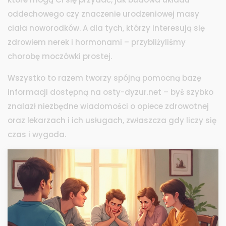
oddechowego czy znaczenie urodzeniowej masy
ciała noworodków. A dla tych, którzy interesują się
zdrowiem nerek i hormonami – przybliżyliśmy
chorobę moczówki prostej.
Wszystko to razem tworzy spójną pomocną bazę
informacji dostępną na osty-dyzur.net – byś szybko
znalazł niezbędne wiadomości o opiece zdrowotnej
oraz lekarzach i ich usługach, zwłaszcza gdy liczy się
czas i wygoda.