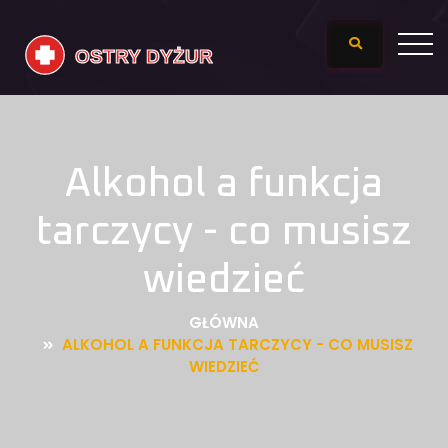
Alkohol a funkcja
tarczycy - co musisz
wiedzieć
GŁÓWNA
ALKOHOL A FUNKCJA TARCZYCY - CO MUSISZ
WIEDZIEĆ