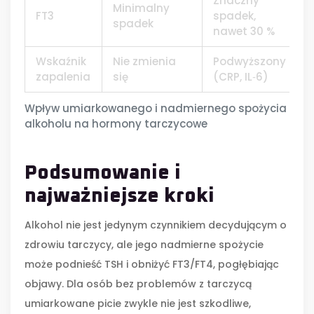
Znaczny
Minimalny
FT3
spadek,
spadek
nawet 30 %
Wskaźnik
Nie zmienia
Podwyższony
zapalenia
się
(CRP, IL‑6)
Wpływ umiarkowanego i nadmiernego spożycia
alkoholu na hormony tarczycowe
Podsumowanie i
najważniejsze kroki
Alkohol nie jest jedynym czynnikiem decydującym o
zdrowiu tarczycy, ale jego nadmierne spożycie
może podnieść TSH i obniżyć FT3/FT4, pogłębiając
objawy. Dla osób bez problemów z tarczycą
umiarkowane picie zwykle nie jest szkodliwe,