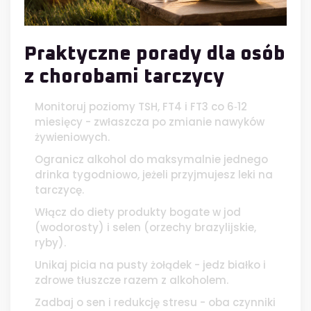
Praktyczne porady dla osób
z chorobami tarczycy
Monitoruj poziomy TSH, FT4 i FT3 co 6‑12
miesięcy - zwłaszcza po zmianie nawyków
żywieniowych.
Ogranicz alkohol do maksymalnie jednego
drinka tygodniowo, jeżeli przyjmujesz leki na
tarczycę.
Włącz do diety produkty bogate w jod
(wodorosty) i selen (orzechy brazylijskie,
ryby).
Unikaj picia na pusty żołądek - jedz białko i
zdrowe tłuszcze razem z alkoholem.
Zadbaj o sen i redukcję stresu - oba czynniki