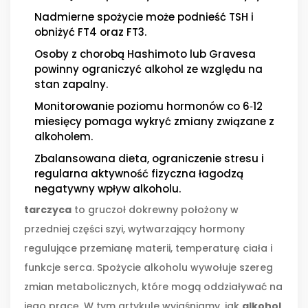
Nadmierne spożycie może podnieść TSH i
obniżyć FT4 oraz FT3.
Osoby z chorobą Hashimoto lub Gravesa
powinny ograniczyć alkohol ze względu na
stan zapalny.
Monitorowanie poziomu hormonów co 6‑12
miesięcy pomaga wykryć zmiany związane z
alkoholem.
Zbalansowana dieta, ograniczenie stresu i
regularna aktywność fizyczna łagodzą
negatywny wpływ alkoholu.
tarczyca
to gruczoł dokrewny położony w
przedniej części szyi, wytwarzający hormony
regulujące przemianę materii, temperaturę ciała i
funkcje serca
. Spożycie alkoholu wywołuje szereg
zmian metabolicznych, które mogą oddziaływać na
jego pracę. W tym artykule wyjaśniamy, jak
alkohol