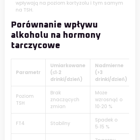
wpływają na poziom kortyzolu i tym samym
na TSH.
Porównanie wpływu
alkoholu na hormony
tarczycowe
Umiarkowane
Nadmierne
Parametr
(≤1‑2
(>3
drinki/dzień)
drinki/dzień)
Brak
Może
Poziom
znaczących
wzrosnąć o
TSH
zmian
10‑20 %
Spadek o
FT4
Stabilny
5‑15 %