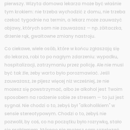
pierwszy. Wizyta domowa lekarza może być właśnie
tym krokiem: nie trzeba wychodzić z domu, nie trzeba
czekać tygodnie na termin, a lekarz może zauważyć
objawy, których sam nie zauważasz — np. żółtaczka,
drżenie rąk, gwałtowne zmiany nastroju.
Co ciekawe, wiele osób, które w końcu zgłaszają się
do lekarza, robi to po nagłym zdarzeniu: wypadku,
hospitalizacji, zatrzymaniu przez policję. Ale nie musi
być tak źle, żeby warto było porozmawiać. Jeśli
zauważasz, że pijesz więcej niż wcześniej, że nie
możesz się powstrzymać, albo że alkohol jest Twoim
sposobem na radzenie sobie ze stresem — to już jest
sygnał. Nie chodzi o to, żebyś był "alkoholikiem" w
sensie stereotypowym. Chodzi o to, żebyś nie
pozwolił, by coś, co na początku było rozrywką, stało
się problemem, którego nie możesz sam rozwiązać.