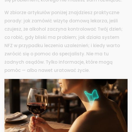
W zbiorze artykułów poniżej znajdziesz praktyczne
porady: jak zamówić wizytę domową lekarza, jeśli
czujesz, że alkohol zaczyna kontrolować Twój dzień;
co robić, gdy bliski ma problem; jak działa system
NFZ w przypadku leczenia uzależnień; i kiedy warto
zwrócić się o pomoc do specjalisty. Nie ma tu
żadnych osądów. Tylko informacje, które mogą
pomóc — albo nawet uratować życie.