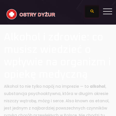
Alkohol i zdrowie: co
musisz wiedzieć o
wpływie na organizm i
opiekę medyczną
Alkohol to nie tylko napój na imprezie — to
alkohol
,
substancja psychoaktywna, która w długim okresie
niszczy wątrobę, mózg i serce
. Also known as
etanol
,
jest jednym z najbardziej powszechnych czynników
ryzyka chorób przewlekłych w Polsce.
Nie chodzi tu