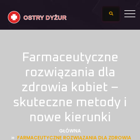
Farmaceutyczne
rozwiązania dla
zdrowia kobiet –
skuteczne metody i
nowe kierunki
GŁÓWNA
FARMACEUTYCZNE ROZWIĄZANIA DLA ZDROWIA