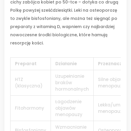
cichy zabójca kobiet po 50-tce – dotyka co drugą
Polkę powyżej sześćdziesiątki. Leki na osteoporozę
to zwykle bisfosfoniany, ale można też sięgnąć po
preparaty z witaminą D, wapniem czy najbardziej
nowoczesne środki biologiczne, które hamują
resorpcję kości.
Preparat
Działanie
Przeznaczeni
Uzupełnianie
HTZ
Silne objawy
braków
(klasyczna)
menopauzy
hormonalnych
Łagodzenie
Lekka/umiark
Fitohormony
objawów
menopauza
menopauzy
Wzmacnianie
Bisfosfoniany
Osteoporoza