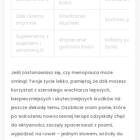
kości
Żele i kremy
Nawilżanie
Suchość poch
intymne
śluzówki
Suplementy z
Wspieranie
Kobiety po 50.
wapniem i
gęstości kości
życia
witaminą D
Jeśli zastanawiasz się, czy menopauza może
ominąć Twoje życie lekko, pamiętaj, że dziś możesz
korzystać z szerokiego wachlarza lepszych,
bezpieczniejszych i skuteczniejszych środków niż
jeszcze dekadę temu. Osobiście znam panie, które
po wdrożeniu nowoczesnej terapii odzyskały chęć
do aktywności, zaczęły spacerować z psami,
wyjeżdżać na rower – jednym słowem, wróciły do