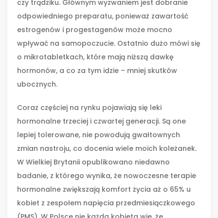
czy trądziku. Głównym wyzwaniem jest dobranie
odpowiedniego preparatu, ponieważ zawartość
estrogenów i progestagenów może mocno
wpływać na samopoczucie. Ostatnio dużo mówi się
o mikrotabletkach, które mają niższą dawkę
hormonów, a co za tym idzie – mniej skutków
ubocznych.
Coraz częściej na rynku pojawiają się leki
hormonalne trzeciej i czwartej generacji. Są one
lepiej tolerowane, nie powodują gwałtownych
zmian nastroju, co docenia wiele moich koleżanek.
W Wielkiej Brytanii opublikowano niedawno
badanie, z którego wynika, że nowoczesne terapie
hormonalne zwiększają komfort życia aż o 65% u
kobiet z zespołem napięcia przedmiesiączkowego
(PMS). W Polsce nie każda kobieta wie, że