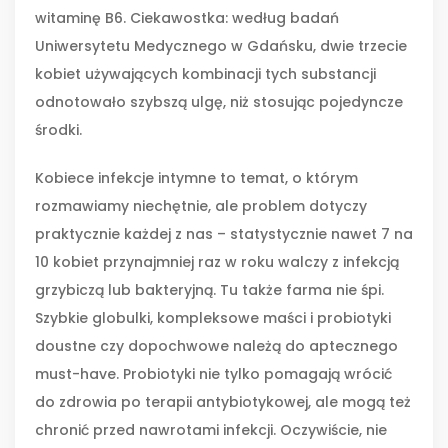
witaminę B6. Ciekawostka: według badań
Uniwersytetu Medycznego w Gdańsku, dwie trzecie
kobiet używających kombinacji tych substancji
odnotowało szybszą ulgę, niż stosując pojedyncze
środki.
Kobiece infekcje intymne to temat, o którym
rozmawiamy niechętnie, ale problem dotyczy
praktycznie każdej z nas – statystycznie nawet 7 na
10 kobiet przynajmniej raz w roku walczy z infekcją
grzybiczą lub bakteryjną. Tu także farma nie śpi.
Szybkie globulki, kompleksowe maści i probiotyki
doustne czy dopochwowe należą do aptecznego
must-have. Probiotyki nie tylko pomagają wrócić
do zdrowia po terapii antybiotykowej, ale mogą też
chronić przed nawrotami infekcji. Oczywiście, nie