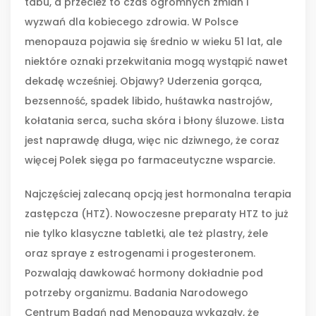
tabu, a przecież to czas ogromnych zmian i
wyzwań dla kobiecego zdrowia. W Polsce
menopauza pojawia się średnio w wieku 51 lat, ale
niektóre oznaki przekwitania mogą wystąpić nawet
dekadę wcześniej. Objawy? Uderzenia gorąca,
bezsenność, spadek libido, huśtawka nastrojów,
kołatania serca, sucha skóra i błony śluzowe. Lista
jest naprawdę długa, więc nic dziwnego, że coraz
więcej Polek sięga po farmaceutyczne wsparcie.
Najczęściej zalecaną opcją jest hormonalna terapia
zastępcza (HTZ). Nowoczesne preparaty HTZ to już
nie tylko klasyczne tabletki, ale też plastry, żele
oraz spraye z estrogenami i progesteronem.
Pozwalają dawkować hormony dokładnie pod
potrzeby organizmu. Badania Narodowego
Centrum Badań nad Menopauzą wykazały, że