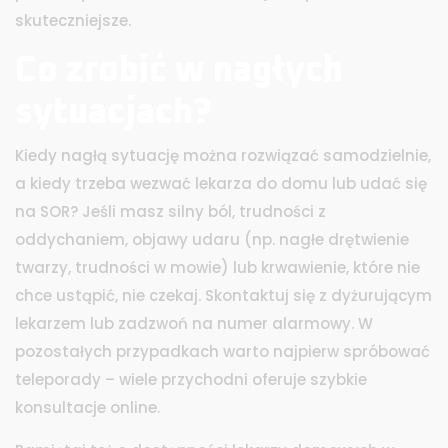
skuteczniejsze.
Co zrobić w nagłych
sytuacjach?
Kiedy nagłą sytuację można rozwiązać samodzielnie,
a kiedy trzeba wezwać lekarza do domu lub udać się
na SOR? Jeśli masz silny ból, trudności z
oddychaniem, objawy udaru (np. nagłe drętwienie
twarzy, trudności w mowie) lub krwawienie, które nie
chce ustąpić, nie czekaj. Skontaktuj się z dyżurującym
lekarzem lub zadzwoń na numer alarmowy. W
pozostałych przypadkach warto najpierw spróbować
teleporady – wiele przychodni oferuje szybkie
konsultacje online.