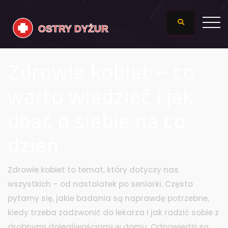
Zdrowie kobiet – co
warto wiedzieć i jak
dbać o siebie na co
dzień
Zdrowie kobiet to temat, który dotyczy nas
wszystkich – od nastolatek po seniorki. Często
pytamy się, jakie badania są naprawdę potrzebne,
kiedy trzeba zadzwonić do lekarza i jak radzić sobie z
drobnymi dolegliwościami w domu. Odpowiedzi są