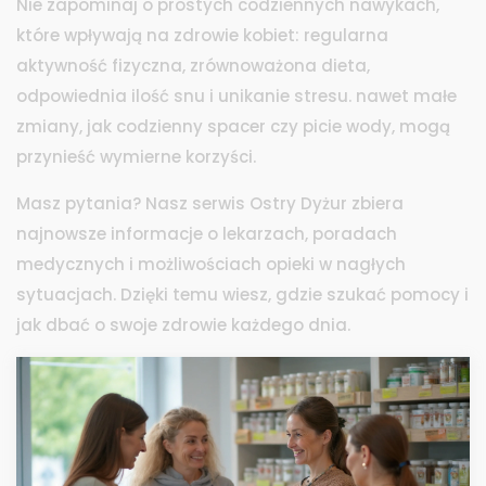
Nie zapominaj o prostych codziennych nawykach,
które wpływają na zdrowie kobiet: regularna
aktywność fizyczna, zrównoważona dieta,
odpowiednia ilość snu i unikanie stresu. nawet małe
zmiany, jak codzienny spacer czy picie wody, mogą
przynieść wymierne korzyści.
Masz pytania? Nasz serwis Ostry Dyżur zbiera
najnowsze informacje o lekarzach, poradach
medycznych i możliwościach opieki w nagłych
sytuacjach. Dzięki temu wiesz, gdzie szukać pomocy i
jak dbać o swoje zdrowie każdego dnia.