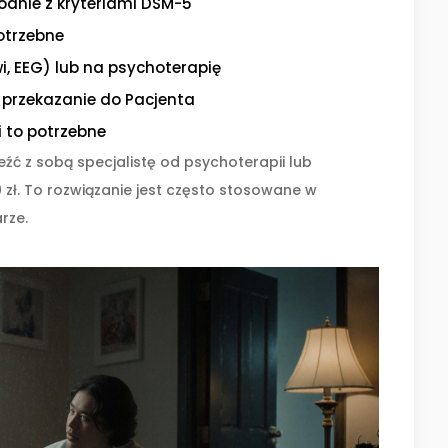
dnie z kryteriami DSM-5
potrzebne
i, EEG) lub na psychoterapię
 przekazanie do Pacjenta
i to potrzebne
źć z sobą specjalistę od psychoterapii lub
ł. To rozwiązanie jest często stosowane w
rze.