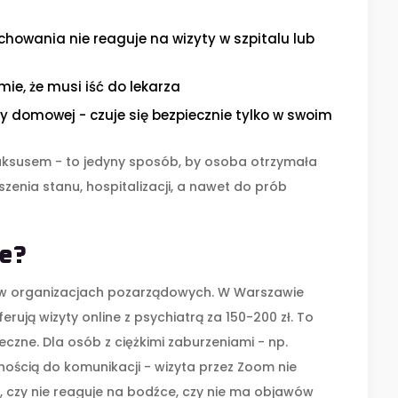
howania nie reaguje na wizyty w szpitalu lub
ie, że musi iść do lekarza
 domowej - czuje się bezpiecznie tylko w swoim
uksusem - to jedyny sposób, by osoba otrzymała
enia stanu, hospitalizacji, a nawet do prób
ze?
je w organizacjach pozarządowych. W Warszawie
rują wizyty online z psychiatrą za 150-200 zł. To
czne. Dla osób z ciężkimi zaburzeniami - np.
lnością do komunikacji - wizyta przez Zoom nie
ży, czy nie reaguje na bodźce, czy nie ma objawów