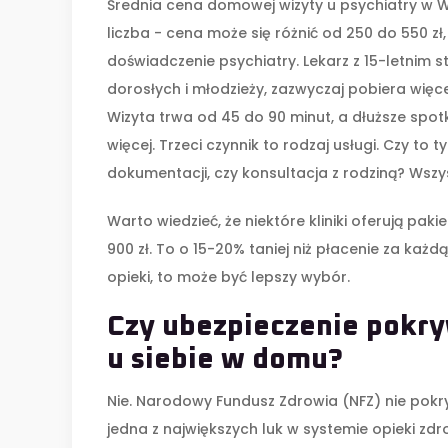
Średnia cena domowej wizyty u psychiatry w 
liczba - cena może się różnić od 250 do 550 zł,
doświadczenie psychiatry. Lekarz z 15-letnim st
dorosłych i młodzieży, zazwyczaj pobiera więcej
Wizyta trwa od 45 do 90 minut, a dłuższe spot
więcej. Trzeci czynnik to rodzaj usługi. Czy to
dokumentacji, czy konsultacja z rodziną? Ws
Warto wiedzieć, że niektóre kliniki oferują paki
900 zł. To o 15-20% taniej niż płacenie za każd
opieki, to może być lepszy wybór.
Czy ubezpieczenie pokry
u siebie w domu?
Nie. Narodowy Fundusz Zdrowia (NFZ) nie pok
jedna z największych luk w systemie opieki zdr