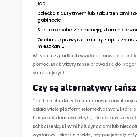
fobii
Dziecko z autyzmem lub zaburzeniami zac
gabinecie
Starsza osoba z demencją, która nie rozum
Osoba po przeżyciu traumy - np. przemocy
mieszkaniu
W tych przypadkach wizyta domowa nie jest l
pomoc. Brak wizyty może prowadzić do pogorsz
samobójczych.
Czy są alternatywy tańs
Tak. I nie chodzi tylko o darmowe konsultac
działa wiele platform telemedycznych, które ofe
tańsze niż domowa wizyta, ale nie zawsze skute
schizofrenią, silnymi halucynacjami lub niezdo
wystarczy. Lekarz nie widzi, czy pacjent się dr