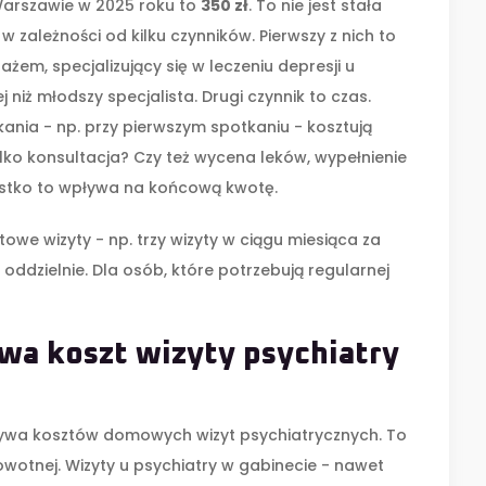
Warszawie w 2025 roku to
350 zł
. To nie jest stała
 w zależności od kilku czynników. Pierwszy z nich to
ażem, specjalizujący się w leczeniu depresji u
 niż młodszy specjalista. Drugi czynnik to czas.
kania - np. przy pierwszym spotkaniu - kosztują
 tylko konsultacja? Czy też wycena leków, wypełnienie
zystko to wpływa na końcową kwotę.
etowe wizyty - np. trzy wizyty w ciągu miesiąca za
ą oddzielnie. Dla osób, które potrzebują regularnej
wa koszt wizyty psychiatry
rywa kosztów domowych wizyt psychiatrycznych. To
owotnej. Wizyty u psychiatry w gabinecie - nawet