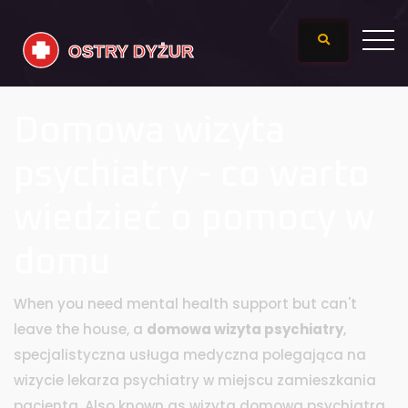
Domowa wizyta
psychiatry - co warto
wiedzieć o pomocy w
domu
When you need mental health support but can't
leave the house, a
domowa wizyta psychiatry
,
specjalistyczna usługa medyczna polegająca na
wizycie lekarza psychiatry w miejscu zamieszkania
pacjenta
. Also known as
wizyta domowa psychiatra
,