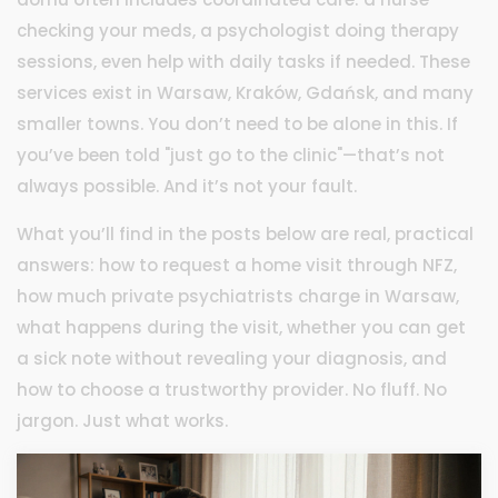
checking your meds, a psychologist doing therapy
sessions, even help with daily tasks if needed. These
services exist in Warsaw, Kraków, Gdańsk, and many
smaller towns. You don’t need to be alone in this. If
you’ve been told "just go to the clinic"—that’s not
always possible. And it’s not your fault.
What you’ll find in the posts below are real, practical
answers: how to request a home visit through NFZ,
how much private psychiatrists charge in Warsaw,
what happens during the visit, whether you can get
a sick note without revealing your diagnosis, and
how to choose a trustworthy provider. No fluff. No
jargon. Just what works.