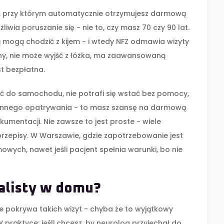
ku, przy którym automatycznie otrzymujesz darmową
iwia poruszanie się - nie to, czy masz 70 czy 90 lat.
ą mogą chodzić z kijem - i wtedy NFZ odmawia wizyty
eżny, nie może wyjść z łóżka, ma zaawansowaną
st bezpłatna.
jść do samochodu, nie potrafi się wstać bez pomocy,
ennego opatrywania - to masz szansę na darmową
kumentacji. Nie zawsze to jest proste - wiele
przepisy. W Warszawie, gdzie zapotrzebowanie jest
owych, nawet jeśli pacjent spełnia warunki, bo nie
jalisty w domu?
ie pokrywa takich wizyt - chyba że to wyjątkowy
praktyce: jeśli chcesz, by neurolog przyjechał do