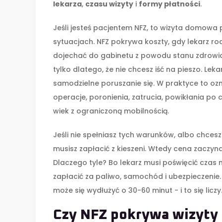
lekarza
,
czasu wizyty
i
formy płatności
.
Jeśli jesteś pacjentem NFZ, to wizyta domowa 
sytuacjach. NFZ pokrywa koszty, gdy lekarz r
dojechać do gabinetu z powodu stanu zdrowia
tylko dlatego, że nie chcesz iść na pieszo. Lek
samodzielne poruszanie się. W praktyce to o
operacje, poronienia, zatrucia, powikłania 
wiek z ograniczoną mobilnością.
Jeśli nie spełniasz tych warunków, albo chcesz
musisz zapłacić z kieszeni. Wtedy cena zaczyna 
Dlaczego tyle? Bo lekarz musi poświęcić czas 
zapłacić za paliwo, samochód i ubezpieczenie.
może się wydłużyć o 30-60 minut - i to się liczy
Czy NFZ pokrywa wizyty