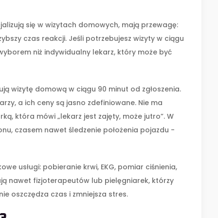
ecjalizują się w wizytach domowych, mają przewagę:
zybszy czas reakcji. Jeśli potrzebujesz wizyty w ciągu
 wyborem niż indywidualny lekarz, który może być
erują wizytę domową w ciągu 90 minut od zgłoszenia.
karzy, a ich ceny są jasno zdefiniowane. Nie ma
ką, która mówi „lekarz jest zajęty, może jutro”. W
onu, czasem nawet śledzenie położenia pojazdu -
owe usługi: pobieranie krwi, EKG, pomiar ciśnienia,
ają nawet fizjoterapeutów lub pielęgniarek, którzy
e oszczędza czas i zmniejsza stres.