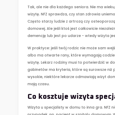
Tak, ale nie dla każdego seniora. Nie ma wie
wizytę. NFZ sprawdza, czy stan zdrowia uniemożl
Często starzy ludzie z artrozą czy osteoporoz
domowej. Ale jeśli ktoś jest całkowicie niezal
demencję lub jest po udarze - wtedy wizyta je
W praktyce: jeśli twój rodzic nie może sam we
albo ma otwarte rany, które wymagają codzi
wizytę. Lekarz rodziny musi to potwierdzić w do
gabinetów ma kryteria, które są surowsze niż 
wysokie, niektóre lekarze odmawiają wizyt dom
mają czasu.
Co kosztuje wizyta spec
Wizyta u specjalisty w domu to inna gra. NFZ n
przypadek, np. pacjent w szpitalu domowym. W 