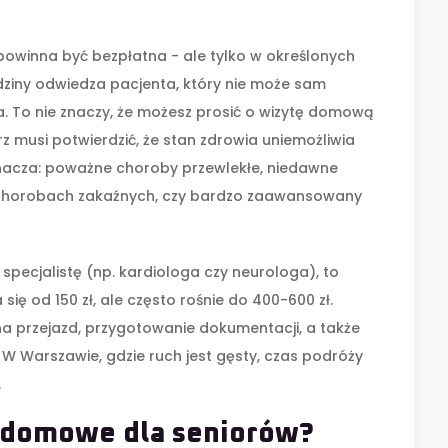
powinna być bezpłatna - ale tylko w określonych
odziny odwiedza pacjenta, który nie może sam
. To nie znaczy, że możesz prosić o wizytę domową
arz musi potwierdzić, że stan zdrowia uniemożliwia
znacza: poważne choroby przewlekłe, niedawne
po chorobach zakaźnych, czy bardzo zaawansowany
 specjalistę (np. kardiologa czy neurologa), to
się od 150 zł, ale często rośnie do 400-600 zł.
na przejazd, przygotowanie dokumentacji, a także
 W Warszawie, gdzie ruch jest gęsty, czas podróży
.
 domowe dla seniorów?