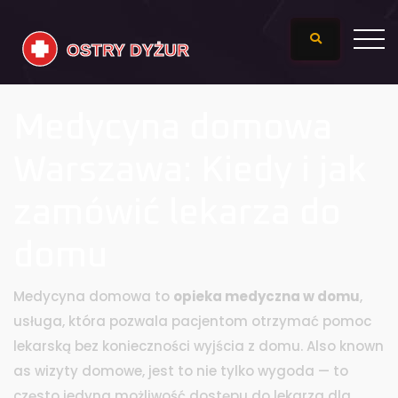
Medycyna domowa
Warszawa: Kiedy i jak
zamówić lekarza do
domu
Medycyna domowa to
opieka medyczna w domu
,
usługa, która pozwala pacjentom otrzymać pomoc
lekarską bez konieczności wyjścia z domu
. Also known
as
wizyty domowe
, jest to nie tylko wygoda — to
często jedyna możliwość dostępu do lekarza dla