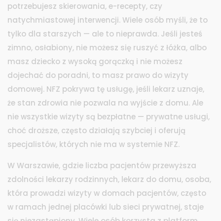
potrzebujesz skierowania, e-recepty, czy
natychmiastowej interwencji. Wiele osób myśli, że to
tylko dla starszych — ale to nieprawda. Jeśli jesteś
zimno, osłabiony, nie możesz się ruszyć z łóżka, albo
masz dziecko z wysoką gorączką i nie możesz
dojechać do poradni, to masz prawo do wizyty
domowej. NFZ pokrywa tę usługę, jeśli lekarz uznaje,
że stan zdrowia nie pozwala na wyjście z domu. Ale
nie wszystkie wizyty są bezpłatne — prywatne usługi,
choć droższe, często działają szybciej i oferują
specjalistów, których nie ma w systemie NFZ.
W Warszawie, gdzie liczba pacjentów przewyższa
zdolności lekarzy rodzinnych,
lekarz do domu
,
osoba,
która prowadzi wizyty w domach pacjentów, często
w ramach jednej placówki lub sieci prywatnej
, staje
się niezastąpiony. Wiele osób korzysta z platform,