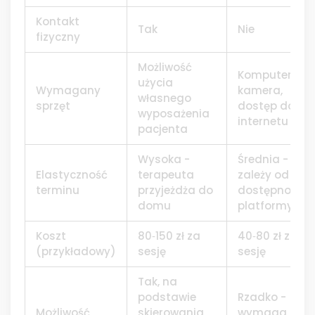
Kontakt
Tak
Nie
fizyczny
Możliwość
Komputer,
użycia
Wymagany
kamera,
własnego
sprzęt
dostęp do
wyposażenia
internetu
pacjenta
Wysoka -
Średnia -
Elastyczność
terapeuta
zależy od
terminu
przyjeżdża do
dostępności
domu
platformy
Koszt
80‑150 zł za
40‑80 zł za
(przykładowy)
sesję
sesję
Tak, na
podstawie
Rzadko -
Możliwość
skierowania
wymaga