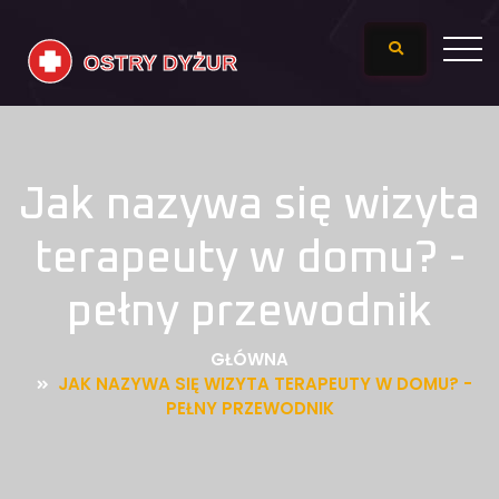
Jak nazywa się wizyta
terapeuty w domu? -
pełny przewodnik
GŁÓWNA
JAK NAZYWA SIĘ WIZYTA TERAPEUTY W DOMU? -
PEŁNY PRZEWODNIK