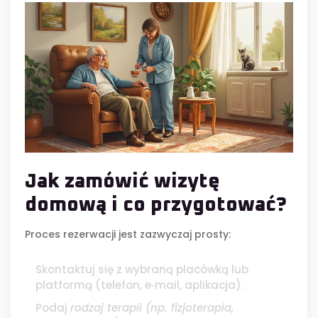
Jak zamówić wizytę
domową i co przygotować?
Proces rezerwacji jest zazwyczaj prosty:
Skontaktuj się z wybraną placówką lub
platformą (telefon, e‑mail, aplikacja).
Podaj
rodzaj terapii
(np. fizjoterapia,