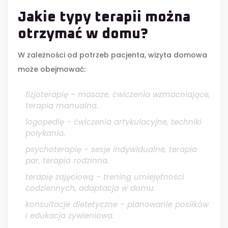
Jakie typy terapii można
otrzymać w domu?
W zależności od potrzeb pacjenta, wizyta domowa
może obejmować:
fizjoterapię
- masaże, ćwiczenia wzmacniające,
terapia manualna.
logopedię
- ćwiczenia artykulacyjne, techniki
połykania.
psychoterapię
- sesje indywidualne, terapia
par, terapia rodzinna.
terapię zajęciową
- trening umiejętności
codziennych, adaptacja w domu.
konsultacje dietetyczne
- planowanie posiłków
i edukacja żywieniowa.