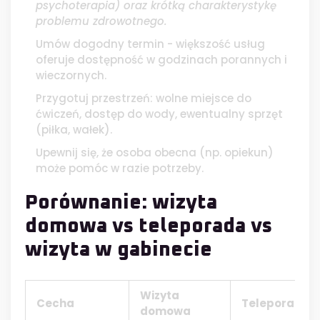
psychoterapia) oraz
krótką charakterystykę
problemu zdrowotnego
.
Umów dogodny termin - większość usług
oferuje dostępność w godzinach porannych i
wieczornych.
Przygotuj przestrzeń: wolne miejsce do
ćwiczeń, dostęp do wody, ewentualny sprzęt
(piłka, wałek).
Upewnij się, że osoba obecna (np. opiekun)
może pomóc w razie potrzeby.
Porównanie: wizyta
domowa vs teleporada vs
wizyta w gabinecie
Wizyta
Cecha
Teleporada
domowa