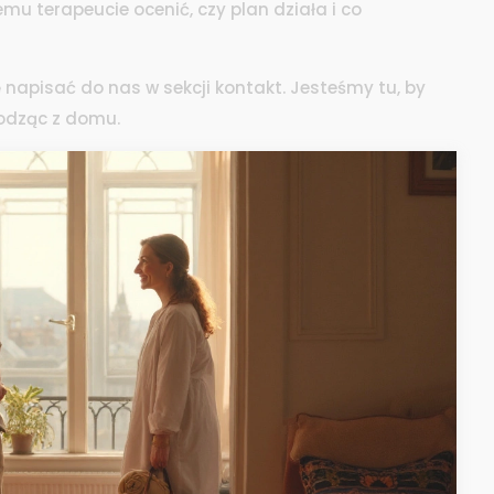
jemu terapeucie ocenić, czy plan działa i co
ię napisać do nas w sekcji kontakt. Jesteśmy tu, by
hodząc z domu.