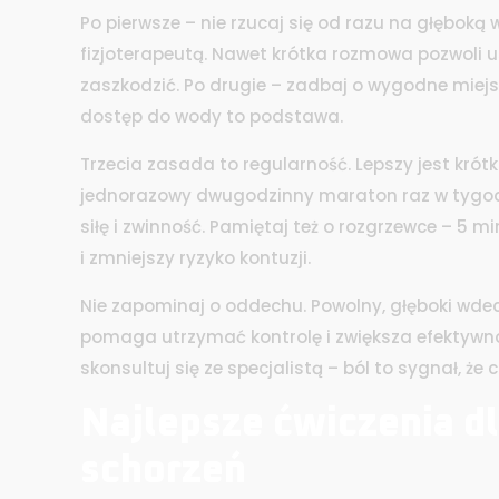
Po pierwsze – nie rzucaj się od razu na głęboką 
fizjoterapeutą. Nawet krótka rozmowa pozwoli u
zaszkodzić. Po drugie – zadbaj o wygodne miejsc
dostęp do wody to podstawa.
Trzecia zasada to regularność. Lepszy jest krót
jednorazowy dwugodzinny maraton raz w tygodn
siłę i zwinność. Pamiętaj też o rozgrzewce – 5
i zmniejszy ryzyko kontuzji.
Nie zapominaj o oddechu. Powolny, głęboki wdec
pomaga utrzymać kontrolę i zwiększa efektywność
skonsultuj się ze specjalistą – ból to sygnał, że c
Najlepsze ćwiczenia d
schorzeń