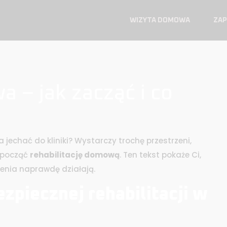
WIZYTA DOMOWA
ZAP
a – jak zacząć i co
a jechać do kliniki? Wystarczy trochę przestrzeni,
ozpocząć
rehabilitację domową
. Ten tekst pokaże Ci,
czenia naprawdę działają.
piecznej rehabilitacji w