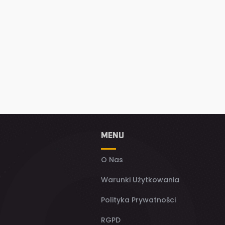
MENU
O Nas
Warunki Użytkowania
Polityka Prywatności
RGPD