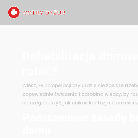
Rehabilitacja domow
robić?
Wiesz, że po operacji czy urazie nie zawsze trzeb
odpowiednie ćwiczenia i odrobina wiedzy, by r
od czego ruszyć, jak unikać kontuzji i które ćwi
Podstawowe zasady bez
domu