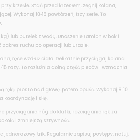
rzy krześle. Stań przed krzesłem, zegnij kolana,
jącej. Wykonaj 10‑15 powtórzeń, trzy serie. To
.
‑3 kg) lub butelek z wodą. Unoszenie ramion w bok i
zakres ruchu po operacji lub urazie.
lana, ręce wzdłuż ciała. Delikatnie przyciągaj kolana
10‑15 razy. To rozluźnia dolną część pleców i wzmacnia
ną rękę prosto nad głowę, potem opuść. Wykonaj 8‑10
 koordynację i siłę.
ne przyciąganie nóg do klatki, rozciąganie rąk za
okoić i zmniejszą sztywność.
ie jednorazowy trik. Regularnie zapisuj postępy, notuj,