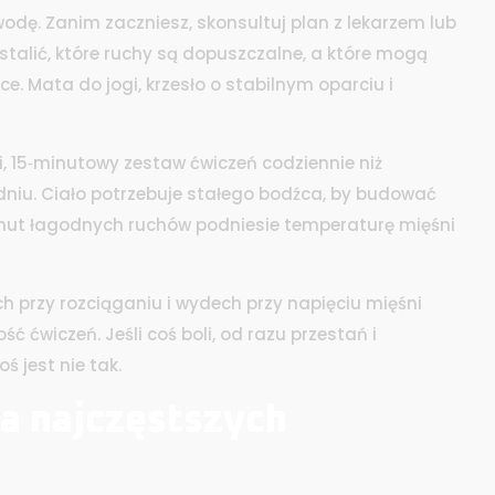
wodę. Zanim zaczniesz, skonsultuj plan z lekarzem lub
stalić, które ruchy są dopuszczalne, a które mogą
e. Mata do jogi, krzesło o stabilnym oparciu i
ki, 15‑minutowy zestaw ćwiczeń codziennie niż
iu. Ciało potrzebuje stałego bodźca, by budować
 minut łagodnych ruchów podniesie temperaturę mięśni
h przy rozciąganiu i wydech przy napięciu mięśni
 ćwiczeń. Jeśli coś boli, od razu przestań i
oś jest nie tak.
la najczęstszych