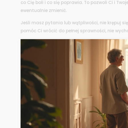
co Cię boli i co się poprawia. To pozwoli Ci i Two
ewentualnie zmienić.
Jeśli masz pytania lub wątpliwości, nie krępuj s
pomóc Ci wrócić do pełnej sprawności, nie wyc