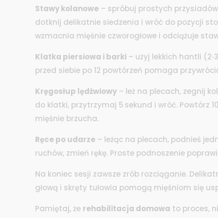
Stawy kolanowe
– spróbuj prostych przysiadów p
dotknij delikatnie siedzenia i wróć do pozycji sto
wzmacnia mięśnie czworogłowe i odciążuje staw
Klatka piersiowa i barki
– użyj lekkich hantli (2
przed siebie po 12 powtórzeń pomaga przywrócić 
Kręgosłup lędźwiowy
– leż na plecach, zegnij ko
do klatki, przytrzymaj 5 sekund i wróć. Powtórz 
mięśnie brzucha.
Ręce po udarze
– leżąc na plecach, podnieś jed
ruchów, zmień rękę. Proste podnoszenie poprawia
Na koniec sesji zawsze zrób rozciąganie. Delikat
głową i skręty tułowia pomogą mięśniom się usp
Pamiętaj, że
rehabilitacja domowa
to proces, n