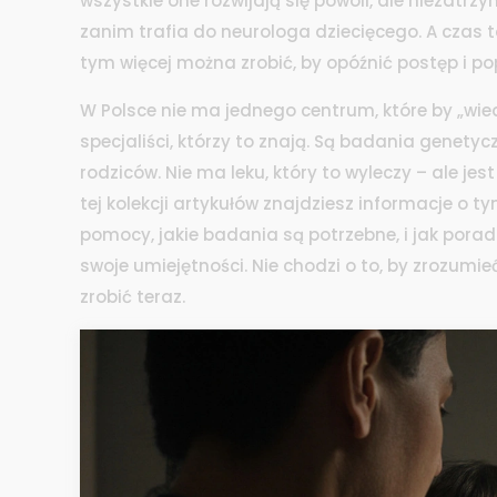
wszystkie one rozwijają się powoli, ale niezatrz
zanim trafia do neurologa dziecięcego. A czas t
tym więcej można zrobić, by opóźnić postęp i po
W Polsce nie ma jednego centrum, które by „wied
specjaliści, którzy to znają. Są badania genetyc
rodziców. Nie ma leku, który to wyleczy – ale je
tej kolekcji artykułów znajdziesz informacje o t
pomocy, jakie badania są potrzebne, i jak porad
swoje umiejętności. Nie chodzi o to, by zrozumieć
zrobić teraz.