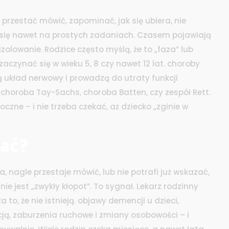
 przestać mówić, zapominać, jak się ubiera, nie
ia się nawet na prostych zadaniach. Czasem pojawiają
olowanie. Rodzice często myślą, że to „faza” lub
aczynać się w wieku 5, 8 czy nawet 12 lat.
choroby
 układ nerwowy i prowadzą do utraty funkcji
choroba Tay-Sachs, choroba Batten, czy zespół Rett.
oczne – i nie trzeba czekać, aż dziecko „zginie w
iać?
a, nagle przestaje mówić, lub nie potrafi już wskazać,
nie jest „zwykły kłopot”. To sygnał. Lekarz rodzinny
to, że nie istnieją.
objawy demencji u dzieci
,
cją, zaburzenia ruchowe i zmiany osobowości
– i