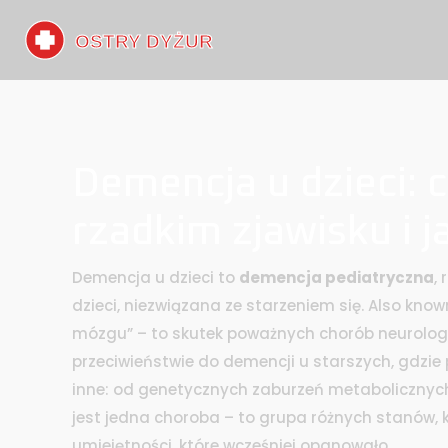
Demencja u dzieci: 
rzadkim zjawisku i 
Demencja u dzieci to
demencja pediatryczna
,
dzieci, niezwiązana ze starzeniem się
. Also kno
mózgu” – to skutek poważnych chorób neurologic
przeciwieństwie do demencji u starszych, gdzie p
inne: od genetycznych zaburzeń metabolicznych,
jest jedna choroba – to grupa różnych stanów, 
umiejętności, które wcześniej opanowało.