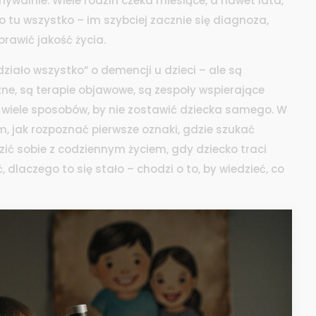
ymywalnie. Wiele rodzin czeka miesiące, a nawet lata,
o tu wszystko – im szybciej zacznie się diagnoza,
prawić jakość życia.
ziało wszystko” o demencji u dzieci – ale są
zne, są terapie objawowe, są zespoły wspierające
st wiele sposobów, by nie zostawić dziecka samego. W
ym, jak rozpoznać pierwsze oznaki, gdzie szukać
zić sobie z codziennym życiem, gdy dziecko traci
, dlaczego to się stało – chodzi o to, by wiedzieć, co