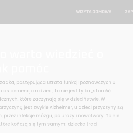
WIZYTA DOMOWA
ZAP
co warto wiedzieć o
jak pomóc
rzadka, postępująca utrata funkcji poznawczych u
wn as
demencja u dzieci
, to nie jest tylko „starość
znych, które zaczynają się w dzieciństwie.
W
rzyczyną jest zwykle Alzheimer, u dzieci przyczyny są
 przez infekcje mózgu, po urazy i nowotwory. To nie
które kończą się tym samym: dziecko traci