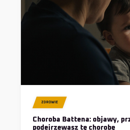
ZDROWIE
Choroba Battena: objawy, prz
podejrzewasz tę chorobę