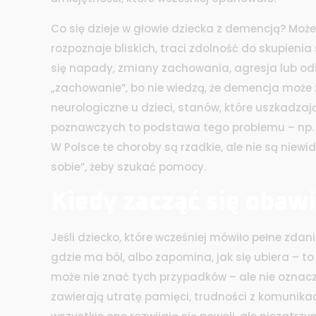
Co się dzieje w głowie dziecka z demencją? Może
rozpoznaje bliskich, traci zdolność do skupien
się napady, zmiany zachowania, agresja lub odiz
„zachowanie”, bo nie wiedzą, że demencja może z
neurologiczne u dzieci
,
stanów, które uszkadzają
poznawczych
to podstawa tego problemu – np. 
W Polsce te choroby są rzadkie, ale nie są niewid
sobie”, żeby szukać pomocy.
Kiedy zacząć się obaw
Jeśli dziecko, które wcześniej mówiło pełne zdani
gdzie ma ból, albo zapomina, jak się ubiera – to 
może nie znać tych przypadków – ale nie oznacza 
zawierają utratę pamięci, trudności z komunika