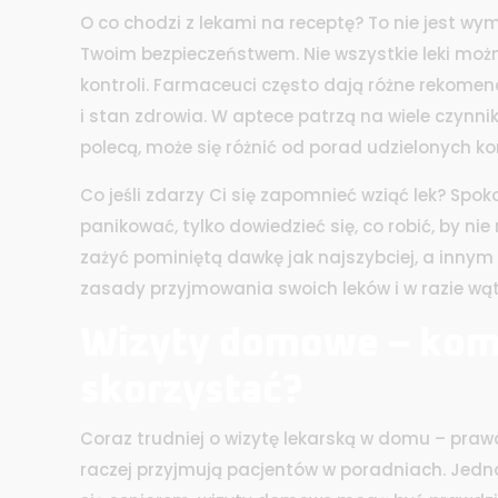
O co chodzi z lekami na receptę? To nie jest wym
Twoim bezpieczeństwem. Nie wszystkie leki możn
kontroli. Farmaceuci często dają różne rekomen
i stan zdrowia. W aptece patrzą na wiele czynni
polecą, może się różnić od porad udzielonych k
Co jeśli zdarzy Ci się zapomnieć wziąć lek? Spokoj
panikować, tylko dowiedzieć się, co robić, by n
zażyć pominiętą dawkę jak najszybciej, a innym 
zasady przyjmowania swoich leków i w razie wąt
Wizyty domowe – komu 
skorzystać?
Coraz trudniej o wizytę lekarską w domu – prawd
raczej przyjmują pacjentów w poradniach. Jedna