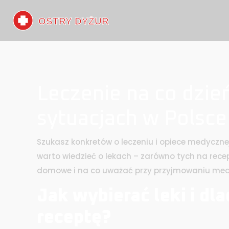
Leczenie na co dzień
sytuacjach w Polsce
Szukasz konkretów o leczeniu i opiece medycznej
warto wiedzieć o lekach – zarówno tych na recept
domowe i na co uważać przy przyjmowaniu me
Jak wybierać leki i dl
receptę?