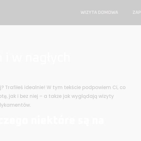
WIZYTA DOMOWA
ZAP
 i w nagłych
? Trafiłeś idealnie! W tym tekście podpowiem Ci, co
ę, jak i bez niej – a także jak wyglądają wizyty
dykamentów.
aczego niektóre są na