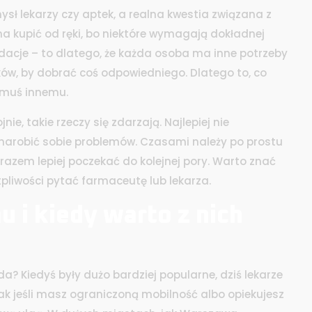
ysł lekarzy czy aptek, a realna kwestia związana z
a kupić od ręki, bo niektóre wymagają dokładnej
dacje – to dlatego, że każda osoba ma inne potrzeby
ków, by dobrać coś odpowiedniego. Dlatego to, co
omuś innemu.
nie, takie rzeczy się zdarzają. Najlepiej nie
ie narobić sobie problemów. Czasami należy po prostu
razem lepiej poczekać do kolejnej pory. Warto znać
pliwości pytać farmaceutę lub lekarza.
i kiedy warto z nich
a? Kiedyś były dużo bardziej popularne, dziś lekarze
k jeśli masz ograniczoną mobilność albo opiekujesz