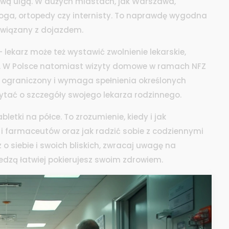
wą ulgą. W dużych miastach, jak Warszawa,
oga, ortopedy czy internisty. To naprawdę wygodna
 związany z dojazdem.
lekarz może też wystawić zwolnienie lekarskie,
egi. W Polsce natomiast wizyty domowe w ramach NFZ
ej ograniczony i wymaga spełnienia określonych
ytać o szczegóły swojego lekarza rodzinnego.
bletki na półce. To zrozumienie, kiedy i jak
 i farmaceutów oraz jak radzić sobie z codziennymi
o siebie i swoich bliskich, zwracaj uwagę na
iedzą łatwiej pokierujesz swoim zdrowiem.