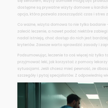
się seniorem, wizyty domowe mogą być prawdzi
dostępne są prywatne wizyty domowe u kardiol
opcja, która pozwala zaoszczędzić czas i stres
Co ważne, wizyta domowa to nie tylko badanie – 
zalecić leczenie, a nawet podać niektóre zabi
nadal istnieją, choć dostęp do nich jest bardzi
kryteriów. Zawsze warto sprawdzić zasady i zap
Podsumowując, leczenie to coś więcej niż tylko ta
przyjmować leki, jak korzystać z pomocy lekarzy
sytuacjami. Jeśli chcesz mieć pewność, że dbasz 
szczegóły i pytaj specjalistów. Z odpowiednią w