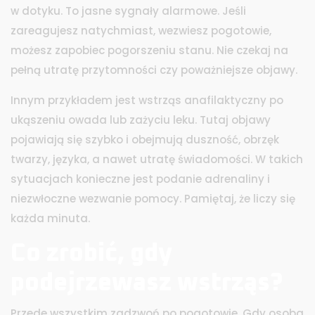
w dotyku. To jasne sygnały alarmowe. Jeśli
zareagujesz natychmiast, wezwiesz pogotowie,
możesz zapobiec pogorszeniu stanu. Nie czekaj na
pełną utratę przytomności czy poważniejsze objawy.
Innym przykładem jest wstrząs anafilaktyczny po
ukąszeniu owada lub zażyciu leku. Tutaj objawy
pojawiają się szybko i obejmują duszność, obrzęk
twarzy, języka, a nawet utratę świadomości. W takich
sytuacjach konieczne jest podanie adrenaliny i
niezwłoczne wezwanie pomocy. Pamiętaj, że liczy się
każda minuta.
Co zrobić, gdy
podejrzewasz wstrząs?
Przede wszystkim zadzwoń po pogotowie. Gdy osoba