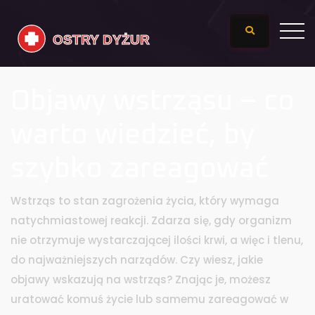
Objawy wstrząsu – co
warto wiedzieć, by
szybko zareagować
Wstrząs to stan zagrożenia życia, który wymaga
natychmiastowej reakcji. Zdarza się, gdy organizm
nie otrzymuje wystarczającej ilości krwi, a więc i tlenu,
do najważniejszych narządów. Czy wiesz, jakie
objawy wskazują na wstrząs? Znając je, możesz
uratować komuś życie lub samemu zareagować w