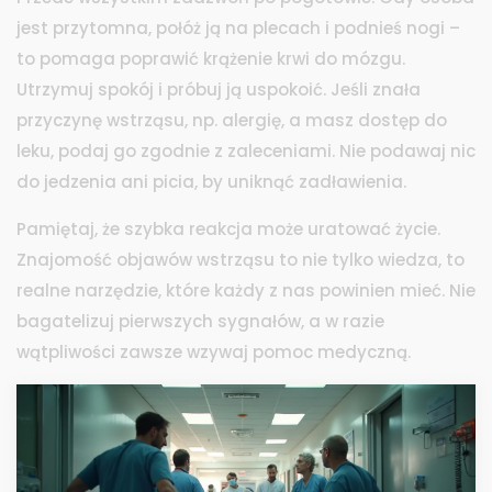
jest przytomna, połóż ją na plecach i podnieś nogi –
to pomaga poprawić krążenie krwi do mózgu.
Utrzymuj spokój i próbuj ją uspokoić. Jeśli znała
przyczynę wstrząsu, np. alergię, a masz dostęp do
leku, podaj go zgodnie z zaleceniami. Nie podawaj nic
do jedzenia ani picia, by uniknąć zadławienia.
Pamiętaj, że szybka reakcja może uratować życie.
Znajomość objawów wstrząsu to nie tylko wiedza, to
realne narzędzie, które każdy z nas powinien mieć. Nie
bagatelizuj pierwszych sygnałów, a w razie
wątpliwości zawsze wzywaj pomoc medyczną.