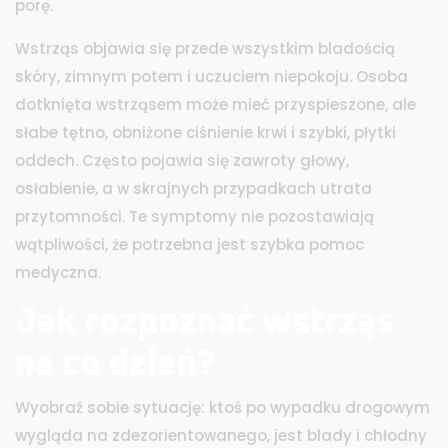
porę.
Wstrząs objawia się przede wszystkim bladością
skóry, zimnym potem i uczuciem niepokoju. Osoba
dotknięta wstrząsem może mieć przyspieszone, ale
słabe tętno, obniżone ciśnienie krwi i szybki, płytki
oddech. Często pojawia się zawroty głowy,
osłabienie, a w skrajnych przypadkach utrata
przytomności. Te symptomy nie pozostawiają
wątpliwości, że potrzebna jest szybka pomoc
medyczna.
Jak rozpoznać wstrząs
na co dzień?
Wyobraź sobie sytuację: ktoś po wypadku drogowym
wygląda na zdezorientowanego, jest blady i chłodny