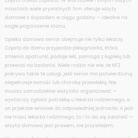
często trzeba zapłacić. W Warszawie i innych dużych
miastach wiele prywatnych firm oferuje wizyty
domowe z dojazdem w ciągu godziny — idealne na
nagłe pogorszenie stanu.
Opieka domowa senior obejmuje nie tylko lekarzy.
Często do domu przyjeżdża pielęgniarka, która
zmienia opatrunki, podaje leki, pomaga z kąpielą lub
przewozi na badania. Wiele rodzin nie wie, że NFZ
pokrywa także te usługi, jeśli senior ma potwierdzoną
niepełnosprawność lub chorobę przewlekłą. Nie
musisz samodzielnie wszystko organizować —
wystarczy zgłosić potrzebę u lekarza rodziennego, a
on przekaże wniosek do odpowiedniej jednostki. A jeśli
nie masz lekarza rodzinnego, to i to da się załatwić —
wizyta domowa jest prawem, nie przywilejem.