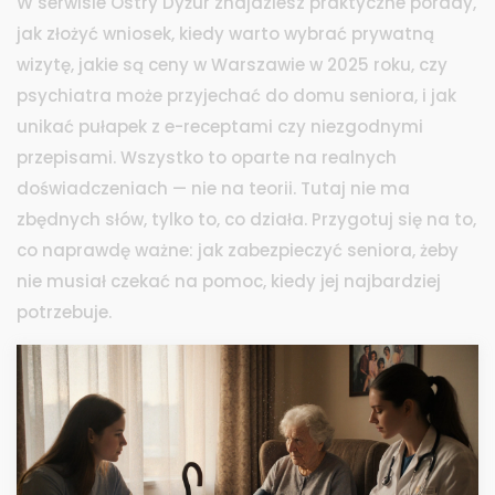
W serwisie Ostry Dyżur znajdziesz praktyczne porady,
jak złożyć wniosek, kiedy warto wybrać prywatną
wizytę, jakie są ceny w Warszawie w 2025 roku, czy
psychiatra może przyjechać do domu seniora, i jak
unikać pułapek z e-receptami czy niezgodnymi
przepisami. Wszystko to oparte na realnych
doświadczeniach — nie na teorii. Tutaj nie ma
zbędnych słów, tylko to, co działa. Przygotuj się na to,
co naprawdę ważne: jak zabezpieczyć seniora, żeby
nie musiał czekać na pomoc, kiedy jej najbardziej
potrzebuje.