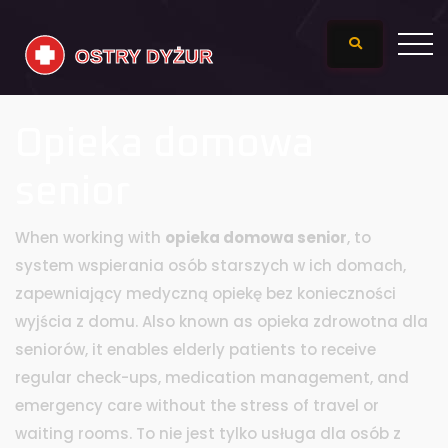
Opieka domowa
senior
When working with
opieka domowa senior
,
to
system wspierania osób starszych w ich domach,
zapewniający medyczną opiekę bez konieczności
wyjścia z domu
. Also known as
opieka zdrowotna dla
seniorów
, it enables elderly patients to receive
regular check-ups, medication management, and
emergency care without the stress of travel or
waiting rooms.
To nie jest tylko usługa dla osób z