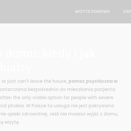
WIZYTA DOMOWA
ZAP
domu: kiedy i jak
hiatry
 or just can't leave the house,
pomoc psychiczna w
dostarczana bezpośrednio do mieszkania pacjenta
.
is often the only viable option for people with severe
cial phobia.
W Polsce ta usługa nie jest pokrywana
ie opieki zdrowotnej. Jeśli nie możesz wyjść z domu,
ą wizytę.