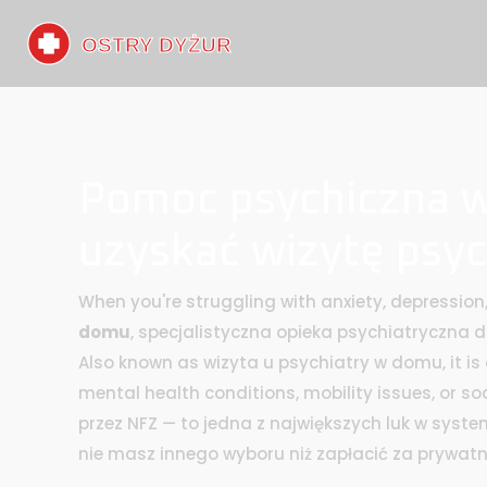
Pomoc psychiczna w 
uzyskać wizytę psyc
When you're struggling with anxiety, depression,
domu
,
specjalistyczna opieka psychiatryczna 
Also known as
wizyta u psychiatry w domu
, it 
mental health conditions, mobility issues, or so
przez NFZ — to jedna z największych luk w system
nie masz innego wyboru niż zapłacić za prywatn