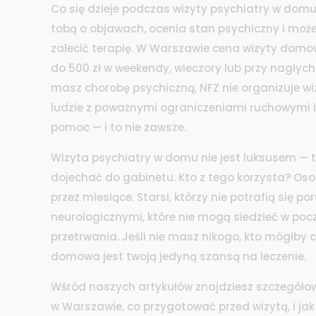
Co się dzieje podczas wizyty psychiatry w domu
tobą o objawach, ocenia stan psychiczny i może w
zalecić terapię. W Warszawie cena wizyty domow
do 500 zł w weekendy, wieczory lub przy nagłyc
masz chorobę psychiczną, NFZ nie organizuje wiz
ludzie z poważnymi ograniczeniami ruchowymi 
pomoc — i to nie zawsze.
Wizyta psychiatry w domu nie jest luksusem — 
dojechać do gabinetu. Kto z tego korzysta? Os
przez miesiące. Starsi, którzy nie potrafią się
neurologicznymi, które nie mogą siedzieć w pocz
przetrwania. Jeśli nie masz nikogo, kto mógłby ci
domowa jest twoją jedyną szansą na leczenie.
Wśród naszych artykułów znajdziesz szczegółow
w Warszawie, co przygotować przed wizytą, i jak