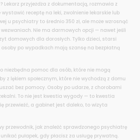
? Lekarz przyjeżdża z dokumentacją, rozmawia z
ystawić receptę na leki, zwolnienie lekarskie lub
ej u psychiatry to średnio 350 zł, ale może wzrosnąć
h wezwaniach. Nie ma darmowych opcji — nawet jeśli
yt domowych dla dorosłych. Tylko dzieci, starsi
i osoby po wypadkach mają szansę na bezpłatną
to niezbędna pomoc dla osób, które nie mogą
oby z lękiem społecznym, które nie wychodzą z domu
 poruszać bez pomocy. Osoby po udarze, z chorobami
ekalni. To nie jest kwestia wygody — to kwestia
ę przewieźć, a gabinet jest daleko, to wizyta
y przewodnik, jak znaleźć sprawdzonego psychiatrę
 unikać pułapek, gdy płacisz za usługę prywatną.