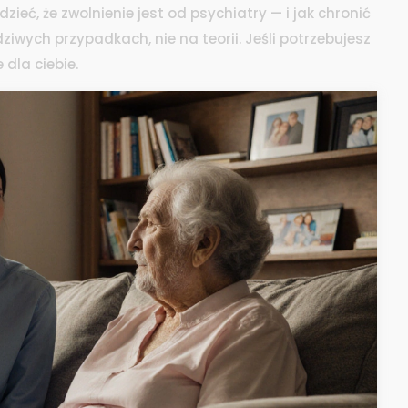
ieć, że zwolnienie jest od psychiatry — i jak chronić
wych przypadkach, nie na teorii. Jeśli potrzebujesz
dla ciebie.