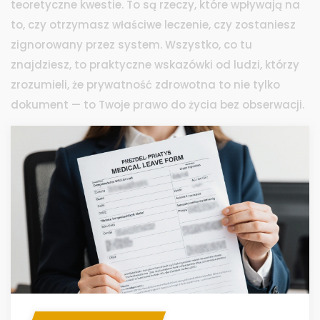
teoretyczne kwestie. To są rzeczy, które wpływają na
to, czy otrzymasz właściwe leczenie, czy zostaniesz
zignorowany przez system. Wszystko, co tu
znajdziesz, to praktyczne wskazówki od ludzi, którzy
zrozumieli, że prywatność zdrowotna to nie tylko
dokument — to Twoje prawo do życia bez obserwacji.