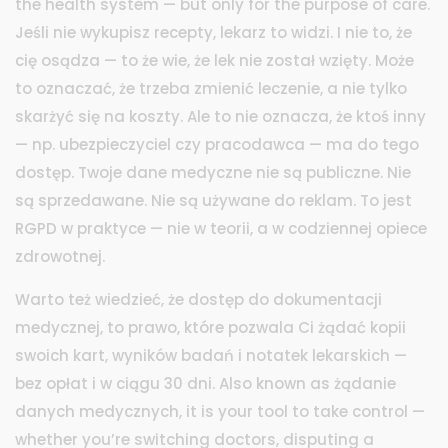
the health system — but only for the purpose of care.
Jeśli nie wykupisz recepty, lekarz to widzi. I nie to, że
cię osądza — to że wie, że lek nie został wzięty. Może
to oznaczać, że trzeba zmienić leczenie, a nie tylko
skarżyć się na koszty. Ale to nie oznacza, że ktoś inny
— np. ubezpieczyciel czy pracodawca — ma do tego
dostęp. Twoje dane medyczne nie są publiczne. Nie
są sprzedawane. Nie są używane do reklam. To jest
RGPD w praktyce — nie w teorii, a w codziennej opiece
zdrowotnej.
Warto też wiedzieć, że
dostęp do dokumentacji
medycznej
,
to prawo, które pozwala Ci żądać kopii
swoich kart, wyników badań i notatek lekarskich —
bez opłat i w ciągu 30 dni
. Also known as
żądanie
danych medycznych
, it is your tool to take control —
whether you’re switching doctors, disputing a