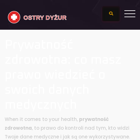
Prywatność
zdrowotna: co masz
prawo wiedzieć o
swoich danych
medycznych
When it comes to your health,
prywatność
zdrowotna
,
to prawo do kontroli nad tym, kto widzi
Twoje dane medyczne i jak są one wykorzystywane
.