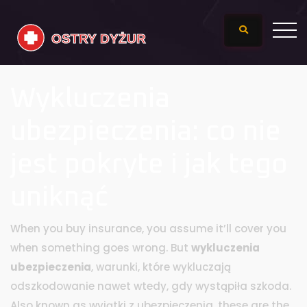
Wykluczenia
ubezpieczenia: co nie
jest pokryte i jak tego
uniknąć
When you buy insurance, you assume it’ll cover you
when something goes wrong. But
wykluczenia
ubezpieczenia
,
warunki, które wykluczają
odszkodowanie nawet wtedy, gdy wystąpiła szkoda
.
Also known as
wyjątki z ubezpieczenia
, these are the