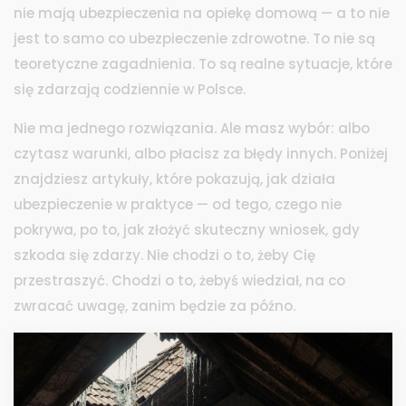
nie mają ubezpieczenia na opiekę domową — a to nie
jest to samo co ubezpieczenie zdrowotne. To nie są
teoretyczne zagadnienia. To są realne sytuacje, które
się zdarzają codziennie w Polsce.
Nie ma jednego rozwiązania. Ale masz wybór: albo
czytasz warunki, albo płacisz za błędy innych. Poniżej
znajdziesz artykuły, które pokazują, jak działa
ubezpieczenie w praktyce — od tego, czego nie
pokrywa, po to, jak złożyć skuteczny wniosek, gdy
szkoda się zdarzy. Nie chodzi o to, żeby Cię
przestraszyć. Chodzi o to, żebyś wiedział, na co
zwracać uwagę, zanim będzie za późno.