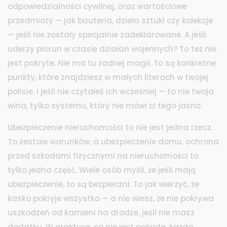
odpowiedzialności cywilnej, oraz wartościowe
przedmioty — jak biżuteria, dzieła sztuki czy kolekcje
— jeśli nie zostały specjalnie zadeklarowane. A jeśli
uderzy piorun w czasie działań wojennych? To też nie
jest pokryte. Nie ma tu żadnej magii. To są konkretne
punkty, które znajdziesz w małych literach w twojej
polisie. I jeśli nie czytałeś ich wcześniej — to nie twoja
wina, tylko systemu, który nie mówi ci tego jasno.
Ubezpieczenie nieruchomości to nie jest jedna rzecz.
To zestaw warunków, a
ubezpieczenie domu
,
ochrona
przed szkodami fizycznymi na nieruchomości
to
tylko jedna część. Wiele osób myśli, że jeśli mają
ubezpieczenie, to są bezpieczni. To jak wierzyć, że
kasko pokryje wszystko — a nie wiesz, że nie pokrywa
uszkodzeń od kamieni na drodze, jeśli nie masz
dodatku. W praktyce,
co nie jest pokryte
,
każda