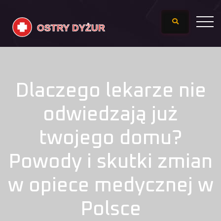
Dlaczego lekarze nie
odwiedzają już
twojego domu?
Powody i skutki zmian
w opiece medycznej w
Polsce