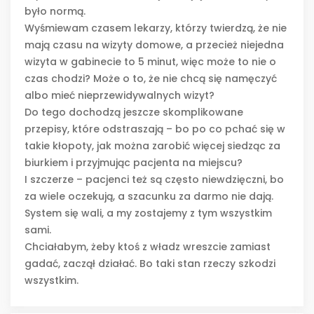
było normą.
Wyśmiewam czasem lekarzy, którzy twierdzą, że nie
mają czasu na wizyty domowe, a przecież niejedna
wizyta w gabinecie to 5 minut, więc może to nie o
czas chodzi? Może o to, że nie chcą się namęczyć
albo mieć nieprzewidywalnych wizyt?
Do tego dochodzą jeszcze skomplikowane
przepisy, które odstraszają – bo po co pchać się w
takie kłopoty, jak można zarobić więcej siedząc za
biurkiem i przyjmując pacjenta na miejscu?
I szczerze – pacjenci też są często niewdzięczni, bo
za wiele oczekują, a szacunku za darmo nie dają.
System się wali, a my zostajemy z tym wszystkim
sami.
Chciałabym, żeby ktoś z władz wreszcie zamiast
gadać, zaczął działać. Bo taki stan rzeczy szkodzi
wszystkim.