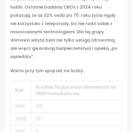
ludzki. Ostatnie badania CBOS z 2024 roku
pokazują, że aż 32% osób po 70. roku życia nigdy
nie korzystało z teleporady, bo nie radzi sobie z
nowoczesnymi technologiami. Dla tej grupy
domowa wizyta była nie tylko usługą zdrowotną,
ale wręcz gwarancją bezpieczeństwa i opieką „po
sąsiedzku”.
Warto przy tym spojrzeć na liczby:
Średnia liczba wizyt domowych na
Rok
1000 mieszkańców
1990
130
2005
27
2015
6